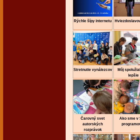
Rýchle šípy internetu
Hviezdoslavo
Stretnutie vynálezcov
Môj spolužia
lepšie
Čarovný svet
Ako sme v
autorských
programov
rozprávok