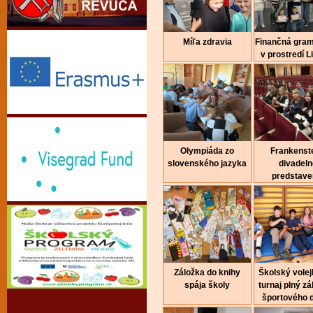
Míľa zdravia
Finančná gra
v prostredí Li
Olympiáda zo
Frankenste
slovenského jazyka
divadeln
predstave
Záložka do knihy
Školský volej
spája školy
turnaj plný z
športového 