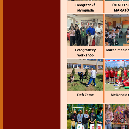
Geografická
ČITATEĽ
olympiáda
MARAT
Fotografický
Marec mesiac
workshop
Deň Zeme
McDonald 