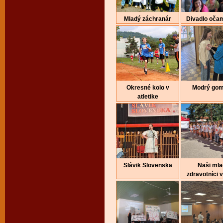
Mladý záchranár
Divadlo očam
Okresné kolo v
Modrý gom
atletike
Slávik Slovenska
Naši mla
zdravotníci v