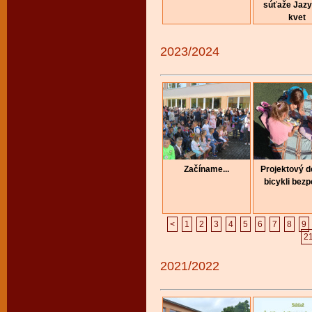
súťaže Jaz
kvet
2023/2024
Začíname...
Projektový 
bicykli bez
<
1
2
3
4
5
6
7
8
9
2
2021/2022