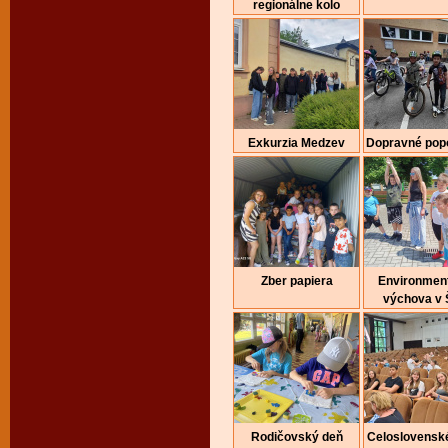
regionálne kolo
Exkurzia Medzev
Dopravné pop
Zber papiera
Environmen
výchova v
Rodičovský deň
Celoslovenské