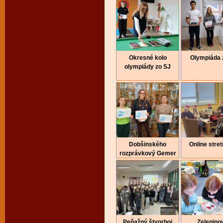
Okresné kolo
Olympiáda 
olympiády zo SJ
Dobšinského
Online stret
rozprávkový Gemer
Peňažný štvorboj
Zelenino