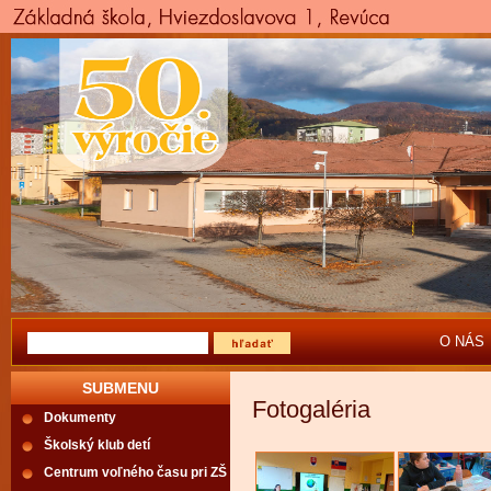
O NÁS
SUBMENU
Fotogaléria
Dokumenty
Školský klub detí
Centrum voľného času pri ZŠ