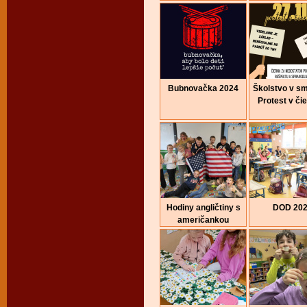
Bubnovačka 2024
Školstvo v sm
Protest v či
Hodiny angličtiny s
DOD 20
američankou