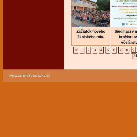
Začiatok nového
Siedmaci v 
školského roku
hrnčiarstv
včelárst
<
1
2
3
4
5
6
7
8
9
2
www.zshviezdoslavka.sk