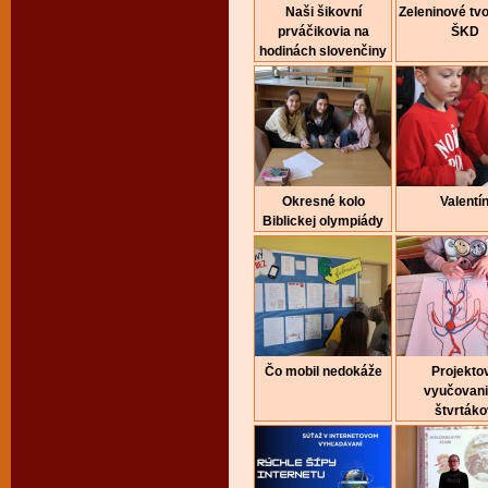
Naši šikovní
Zeleninové tvo
prváčikovia na
ŠKD
hodinách slovenčiny
Okresné kolo
Valentí
Biblickej olympiády
Čo mobil nedokáže
Projekto
vyučovani
štvrtáko