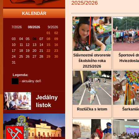
2025/2026
KALENDÁR
7/2026
08/2026
9/2026
01
02
03
04
05
06
07
08
09
10
11
12
13
14
15
16
17
18
19
20
21
22
23
Slávnostné otvorenie
Športové dn
24
25
26
27
28
29
30
školského roka
Hviezdosl
31
2025/2026
Legenda:
- aktuálny deň
Rozlúčka s letom
Šarkaniá