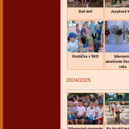
Deň detí
Jazykový 
Rozlúčka s ŠKD
Slávnost
ukončenie šk
roka
2024/2025
Slávnostné otvorenie
Na bicykli be