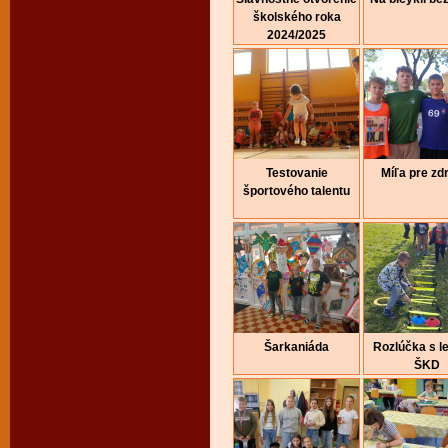
školského roka
2024/2025
Testovanie
Míľa pre zd
športového talentu
Šarkaniáda
Rozlúčka s l
ŠKD