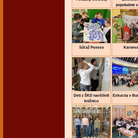
popoludnie 
Súťaž Pexeso
Karneva
Deti z ŠKD navštívili
Exkurzia v Bu
knižnicu