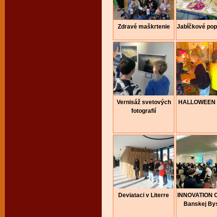
Zdravé maškrtenie
Jabĺčkové pop
Vernisáž svetových
HALLOWEEN 
fotografií
Deviataci v Literre
INNOVATION 
Banskej Bys