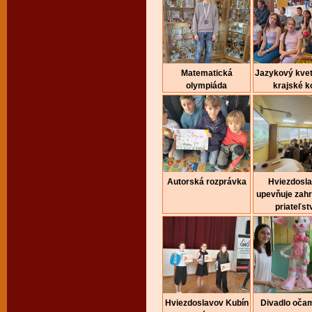
Matematická
Jazykový kvet
olympiáda
krajské k
Autorská rozprávka
Hviezdosl
upevňuje zah
priateľst
Hviezdoslavov Kubín
Divadlo očam