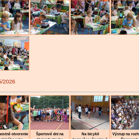
5/2026
nostné otvorenie
Športové dni na
Na bicykli
Výstup na roz