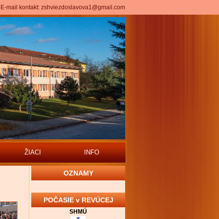
E-mail kontakt:
zshviezdoslavova1@gmail.com
ŽIACI
INFO
OZNAMY
POČASIE v REVÚCEJ
SHMÚ