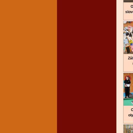
O
slov
Zá
O
ol