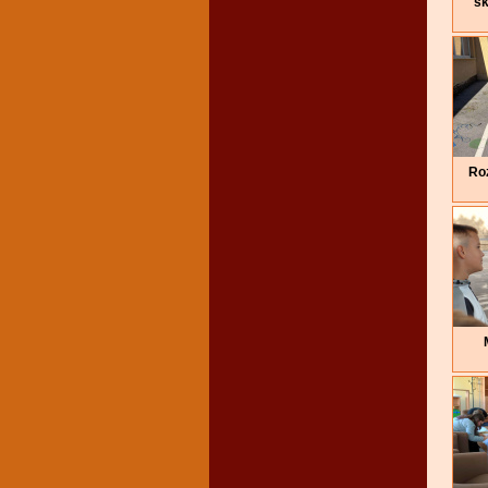
šk
Roz