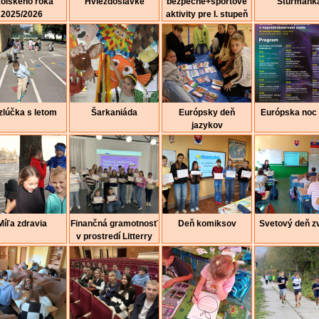
olského roka
Hviezdoslavke
bezpečne+športové
Šturmank
2025/2026
aktivity pre I. stupeň
lúčka s letom
Šarkaniáda
Európsky deň
Európska noc
jazykov
Míľa zdravia
Finančná gramotnosť
Deň komiksov
Svetový deň zv
v prostredí Litterry