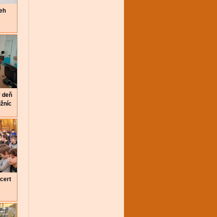
eh
 deň
žníc
cert