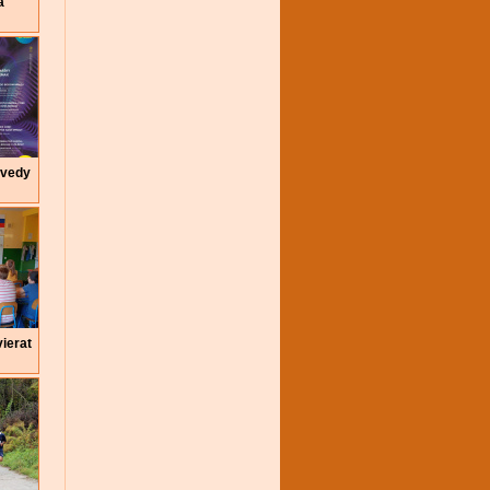
a
 vedy
ierat