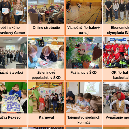
obšinského
Online stretnutie
Vianočný florbalový
Ekonomic
právkový Gemer
turnaj
olympiáda I
ažný štvorboj
Zeleninové
Fašiangy v ŠKD
OK florbal
popoludnie v ŠKD
basketba
úťaž Pexeso
Karneval
Tajomstvo siedmich
Vynášanie mo
komnát