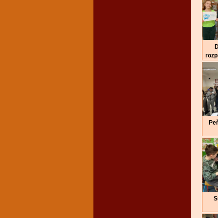
D
roz
Peň
S