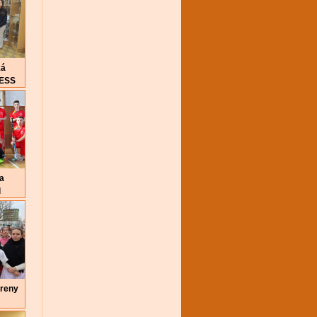
ká
NESS
 a
l
reny