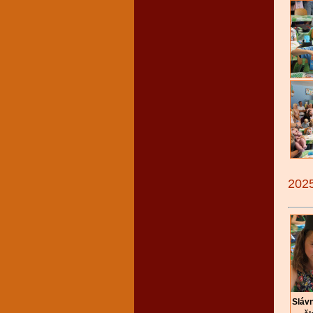
202
Sláv