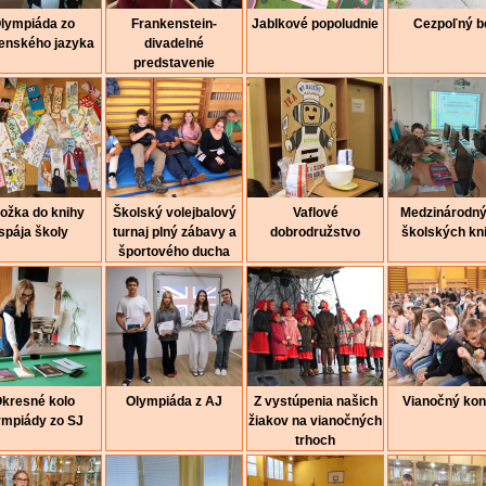
lympiáda zo
Frankenstein-
Jablkové popoludnie
Cezpoľný b
enského jazyka
divadelné
predstavenie
ložka do knihy
Školský volejbalový
Vaflové
Medzinárodný
spája školy
turnaj plný zábavy a
dobrodružstvo
školských kni
športového ducha
kresné kolo
Olympiáda z AJ
Z vystúpenia našich
Vianočný kon
ympiády zo SJ
žiakov na vianočných
trhoch