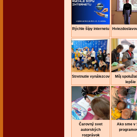
Rýchle šípy internetu
Hviezdoslavo
Stretnutie vynálezcov
Môj spolužia
lepšie
Čarovný svet
Ako sme v
autorských
programov
rozprávok