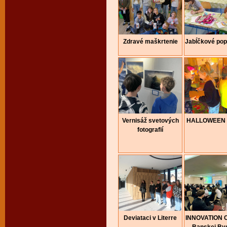
Zdravé maškrtenie
Jabĺčkové pop
Vernisáž svetových
HALLOWEEN 
fotografií
Deviataci v Literre
INNOVATION 