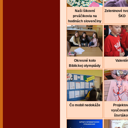
Naši šikovní
Zeleninové tvo
prváčikovia na
ŠKD
hodinách slovenčiny
Okresné kolo
Valentí
Biblickej olympiády
Čo mobil nedokáže
Projekto
vyučovani
štvrtáko