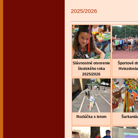
2025/2026
Slávnostné otvorenie
Športové dn
školského roka
Hviezdosl
2025/2026
Rozlúčka s letom
Šarkaniá