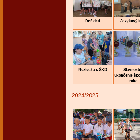
Deň detí
Jazykový 
Rozlúčka s ŠKD
Slávnost
ukončenie šk
roka
2024/2025