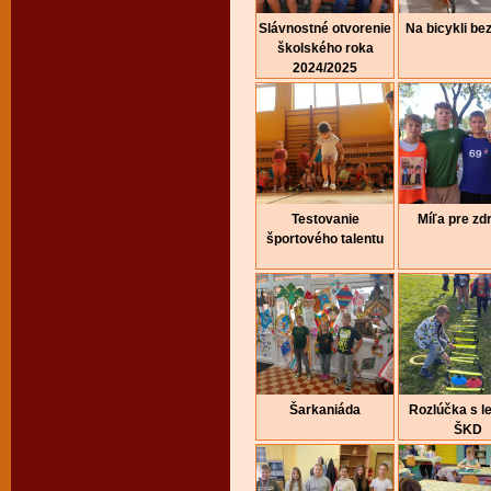
Slávnostné otvorenie
Na bicykli be
školského roka
2024/2025
Testovanie
Míľa pre zd
športového talentu
Šarkaniáda
Rozlúčka s l
ŠKD