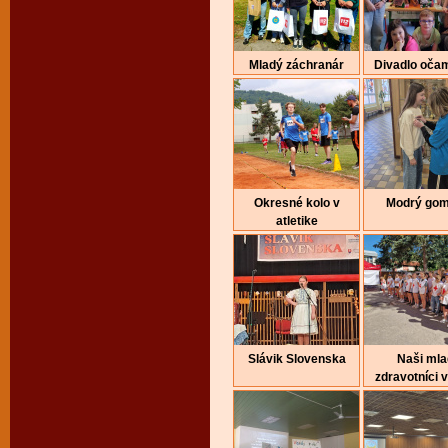
Mladý záchranár
Divadlo očam
Okresné kolo v
Modrý gom
atletike
Slávik Slovenska
Naši mla
zdravotníci v