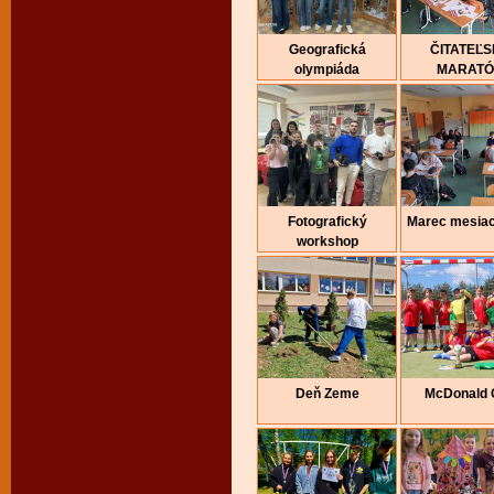
Geografická
ČITATEĽ
olympiáda
MARAT
Fotografický
Marec mesiac
workshop
Deň Zeme
McDonald 