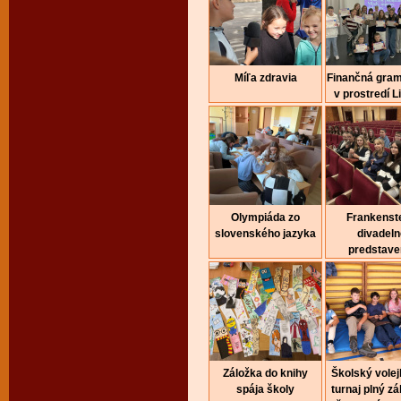
Míľa zdravia
Finančná gra
v prostredí Li
Olympiáda zo
Frankenste
slovenského jazyka
divadeln
predstave
Záložka do knihy
Školský volej
spája školy
turnaj plný z