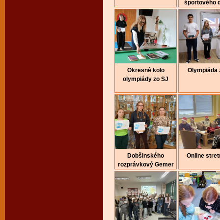
športového 
Okresné kolo
Olympiáda 
olympiády zo SJ
Dobšinského
Online stret
rozprávkový Gemer