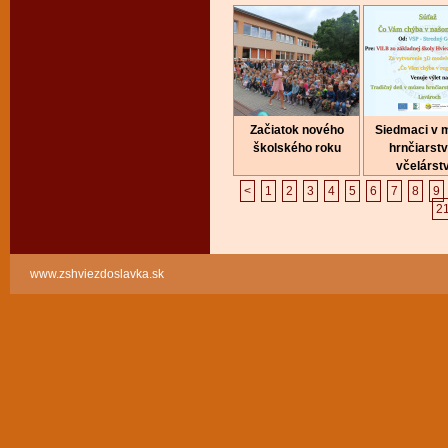
Začiatok nového
Siedmaci v 
školského roku
hrnčiarstv
včelárst
<
1
2
3
4
5
6
7
8
9
2
www.zshviezdoslavka.sk