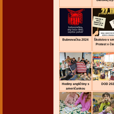
Banskej Bys
Bubnovačka 2024
Školstvo v sm
Protest v či
Hodiny angličtiny s
DOD 20
američankou