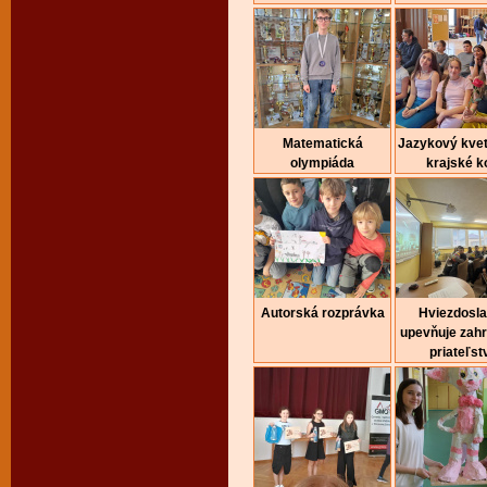
Matematická
Jazykový kvet
olympiáda
krajské k
Autorská rozprávka
Hviezdosl
upevňuje zah
priateľst