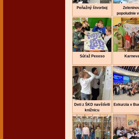
Peňažný štvorboj
Zelenino
popoludnie 
Súťaž Pexeso
Karneva
Deti z ŠKD navštívili
Exkurzia v Bu
knižnicu