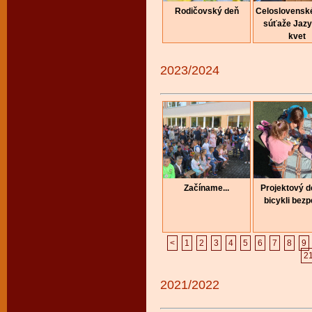
Rodičovský deň
Celoslovenské
súťaže Jaz
kvet
2023/2024
Začíname...
Projektový 
bicykli bez
<
1
2
3
4
5
6
7
8
9
2
2021/2022