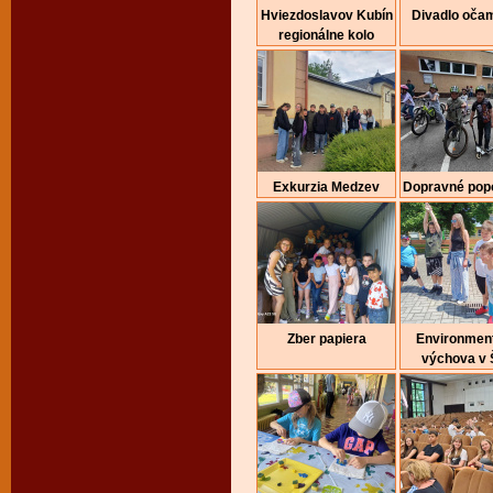
Hviezdoslavov Kubín
Divadlo očam
regionálne kolo
Exkurzia Medzev
Dopravné pop
Zber papiera
Environmen
výchova v