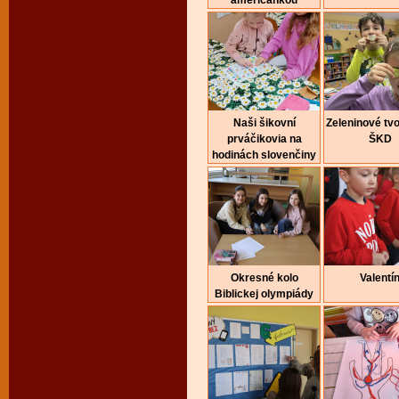
američankou
Naši šikovní
Zeleninové tvo
prváčikovia na
ŠKD
hodinách slovenčiny
Okresné kolo
Valentí
Biblickej olympiády