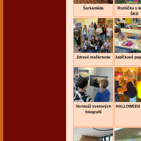
Šarkaniáda
Rozlúčka s l
ŠKD
Zdravé maškrtenie
Jabĺčkové pop
Vernisáž svetových
HALLOWEEN 
fotografií