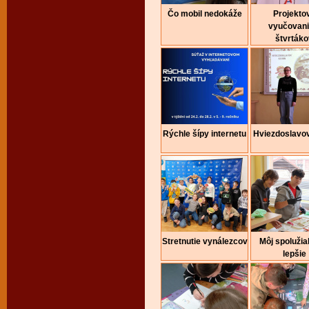
Čo mobil nedokáže
Projekto
vyučovani
štvrtáko
Rýchle šípy internetu
Hviezdoslavo
Stretnutie vynálezcov
Môj spolužia
lepšie