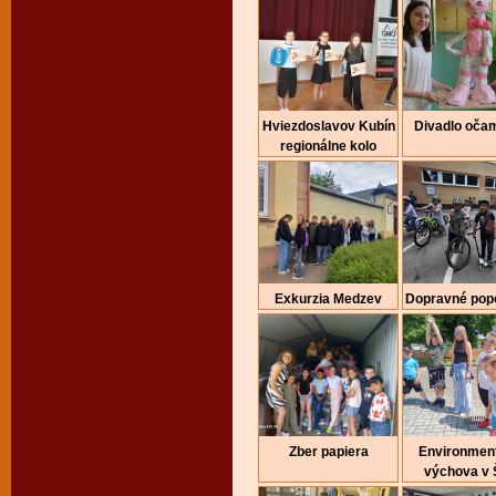
Hviezdoslavov Kubín
Divadlo očam
regionálne kolo
Exkurzia Medzev
Dopravné pop
Zber papiera
Environmen
výchova v