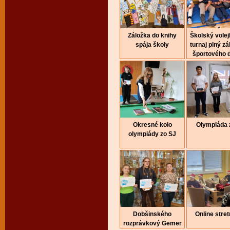
Záložka do knihy
Školský volej
spája školy
turnaj plný z
športového 
Okresné kolo
Olympiáda 
olympiády zo SJ
Dobšinského
Online stret
rozprávkový Gemer