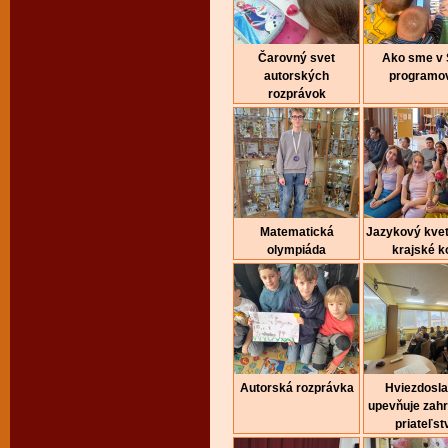
Čarovný svet
Ako sme v
autorských
programov
rozprávok
Matematická
Jazykový kvet
olympiáda
krajské k
Autorská rozprávka
Hviezdosl
upevňuje zah
priateľst