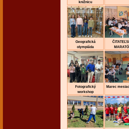
knižnicu
Geografická
ČITATEĽ
olympiáda
MARAT
Fotografický
Marec mesiac
workshop