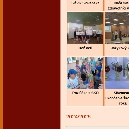
Slávik Slovenska
Naši mla
zdravotníci v
Deň detí
Jazykový 
Rozlúčka s ŠKD
Slávnost
ukončenie šk
roka
2024/2025