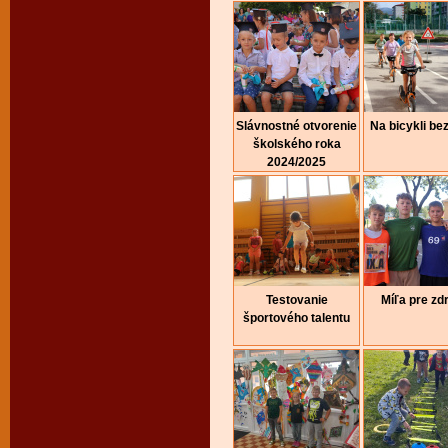
Slávnostné otvorenie
Na bicykli be
školského roka
2024/2025
Testovanie
Míľa pre zd
športového talentu