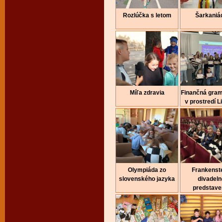
Rozlúčka s letom
Šarkaniá
Míľa zdravia
Finančná gra
v prostredí Li
Olympiáda zo
Frankenste
slovenského jazyka
divadeln
predstave