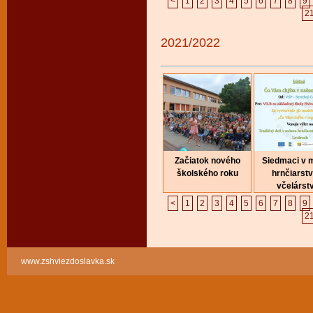
<
1
2
3
4
5
6
7
8
9
2
2021/2022
Začiatok nového
Siedmaci v 
školského roku
hrnčiarstv
včelárst
<
1
2
3
4
5
6
7
8
9
2
www.zshviezdoslavka.sk