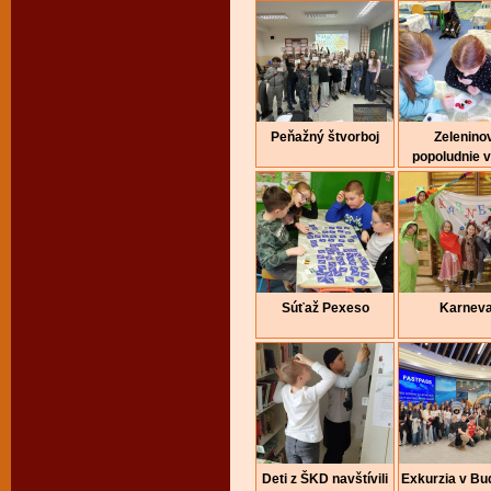
Peňažný štvorboj
Zelenino
popoludnie 
Súťaž Pexeso
Karneva
Deti z ŠKD navštívili
Exkurzia v Bu