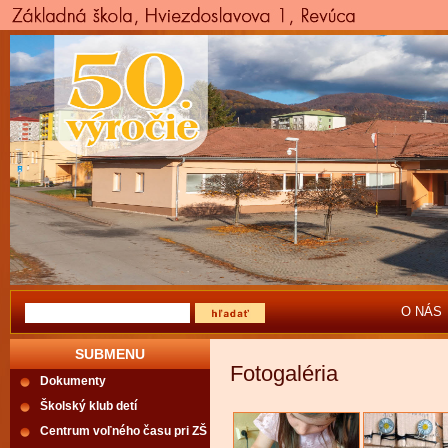
O NÁS
SUBMENU
Fotogaléria
Dokumenty
Školský klub detí
Centrum voľného času pri ZŠ