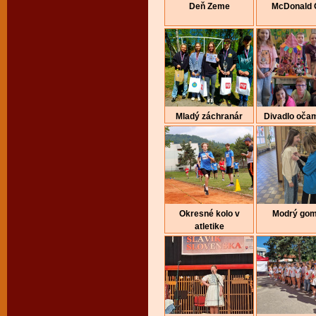
Deň Zeme
McDonald 
Mladý záchranár
Divadlo očam
Okresné kolo v
Modrý gom
atletike