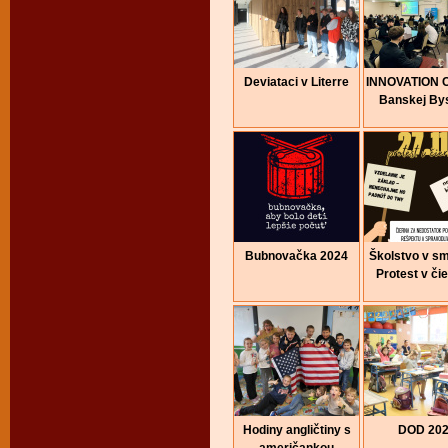
Deviataci v Literre
INNOVATION 
Banskej Bys
Bubnovačka 2024
Školstvo v sm
Protest v či
Hodiny angličtiny s
DOD 20