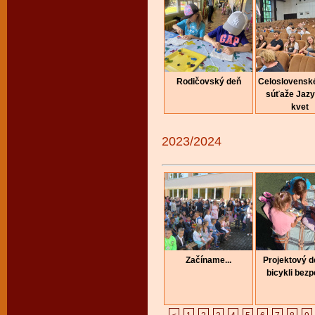
Rodičovský deň
Celoslovenské
súťaže Jaz
kvet
2023/2024
Začíname...
Projektový 
bicykli bez