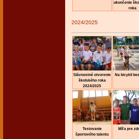
ukončenie šk
roka
2024/2025
Slávnostné otvorenie
Na bicykli be
školského roka
2024/2025
Testovanie
Míľa pre zd
športového talentu