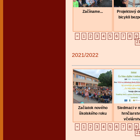
Začíname...
Projektový 
bicykli bez
<
1
2
3
4
5
6
7
8
9
2
2021/2022
Začiatok nového
Siedmaci v 
školského roku
hrnčiarstv
včelárst
<
1
2
3
4
5
6
7
8
9
2