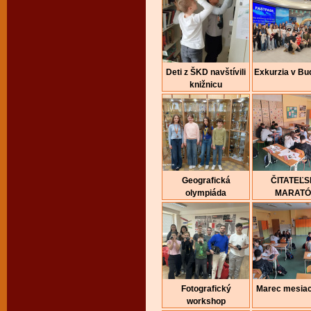
Deti z ŠKD navštívili
Exkurzia v Bu
knižnicu
Geografická
ČITATEĽ
olympiáda
MARAT
Fotografický
Marec mesiac
workshop