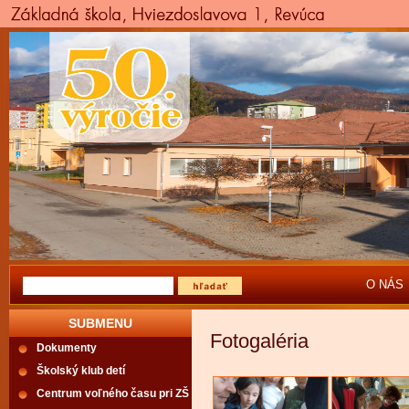
O NÁS
SUBMENU
Fotogaléria
Dokumenty
Školský klub detí
Centrum voľného času pri ZŠ