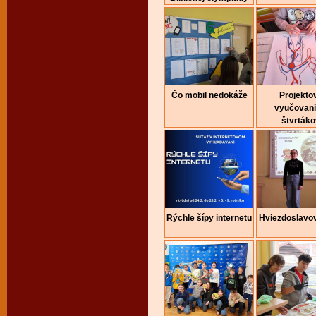
Čo mobil nedokáže
Projekto
vyučovani
štvrtáko
Rýchle šípy internetu
Hviezdoslavo