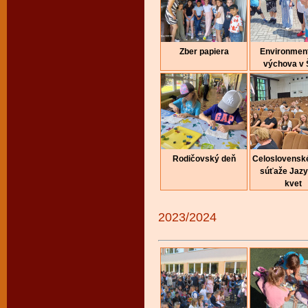
Zber papiera
Environmen
výchova v
Rodičovský deň
Celoslovenské
súťaže Jaz
kvet
2023/2024