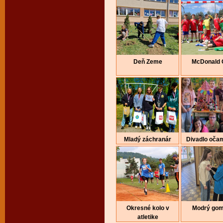
Deň Zeme
McDonald 
Mladý záchranár
Divadlo očam
Okresné kolo v
Modrý gom
atletike