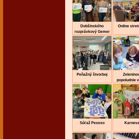
Dobšinského
Online stret
rozprávkový Gemer
Peňažný štvorboj
Zelenino
popoludnie 
Súťaž Pexeso
Karneva