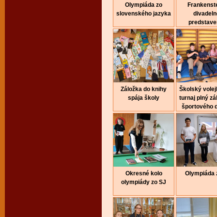
Olympiáda zo
Frankenste
slovenského jazyka
divadeln
predstave
Záložka do knihy
Školský volej
spája školy
turnaj plný z
športového 
Okresné kolo
Olympiáda 
olympiády zo SJ