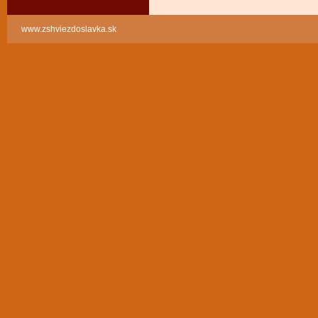
www.zshviezdoslavka.sk