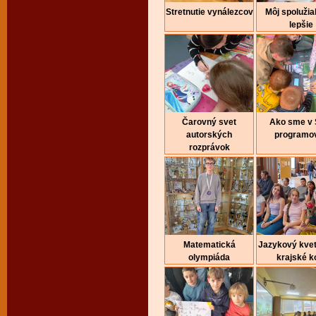
Stretnutie vynálezcov
Môj spolužia
lepšie
Čarovný svet
Ako sme v
autorských
programov
rozprávok
Matematická
Jazykový kvet
olympiáda
krajské k