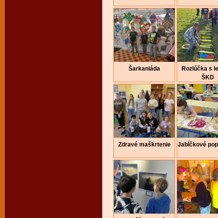
Šarkaniáda
Rozlúčka s l
ŠKD
Zdravé maškrtenie
Jabĺčkové pop