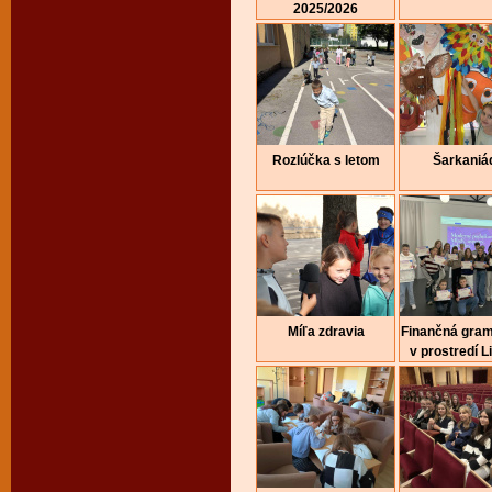
2025/2026
Rozlúčka s letom
Šarkaniá
Míľa zdravia
Finančná gra
v prostredí Li