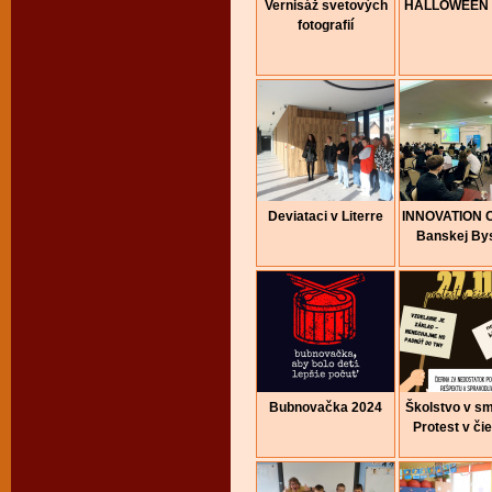
Vernisáž svetových
HALLOWEEN 
fotografií
Deviataci v Literre
INNOVATION 
Banskej Bys
Bubnovačka 2024
Školstvo v sm
Protest v či