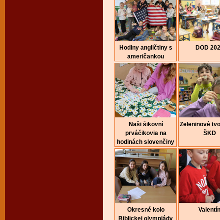
Hodiny angličtiny s
DOD 20
američankou
Naši šikovní
Zeleninové tvo
prváčikovia na
ŠKD
hodinách slovenčiny
Okresné kolo
Valentí
Biblickej olympiády