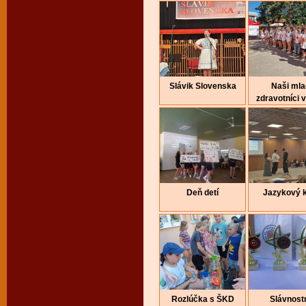
Slávik Slovenska
Naši mla
zdravotníci v
Deň detí
Jazykový 
Rozlúčka s ŠKD
Slávnost