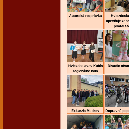
Autorská rozprávka
Hviezdosl
upevňuje zah
priateľst
Hviezdoslavov Kubín
Divadlo očam
regionálne kolo
Exkurzia Medzev
Dopravné pop