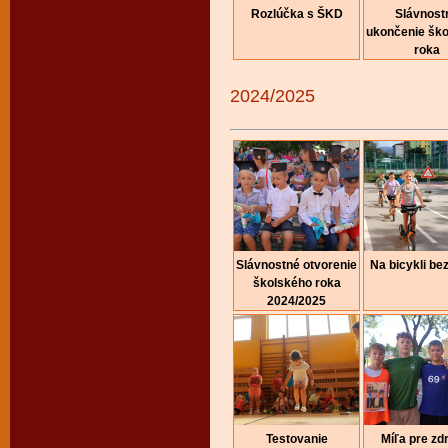
Rozlúčka s ŠKD
Slávnost
ukončenie šk
roka
2024/2025
Slávnostné otvorenie
Na bicykli be
školského roka
2024/2025
Testovanie
Míľa pre zd