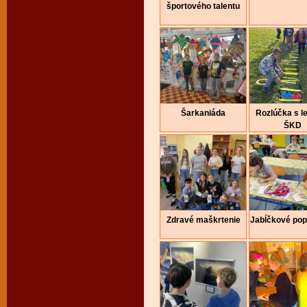
športového talentu
Šarkaniáda
Rozlúčka s l
ŠKD
Zdravé maškrtenie
Jabĺčkové pop