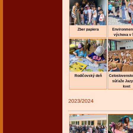
Zber papiera
Environmen
výchova v
Rodičovský deň
Celoslovenské
súťaže Jaz
kvet
2023/2024