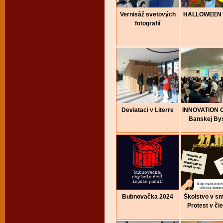
Vernisáž svetových
HALLOWEEN 
fotografií
Deviataci v Literre
INNOVATION 
Banskej Bys
Bubnovačka 2024
Školstvo v sm
Protest v či