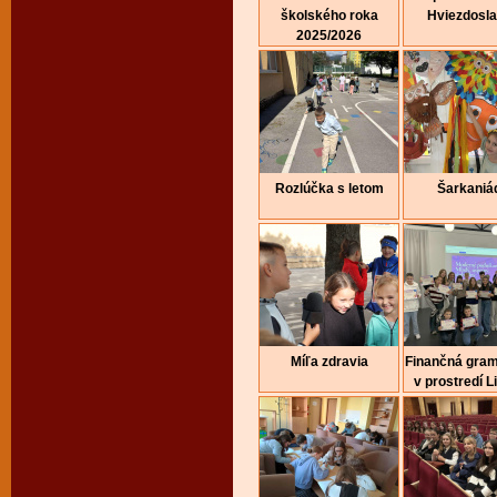
školského roka
Hviezdosl
2025/2026
Rozlúčka s letom
Šarkaniá
Míľa zdravia
Finančná gra
v prostredí Li