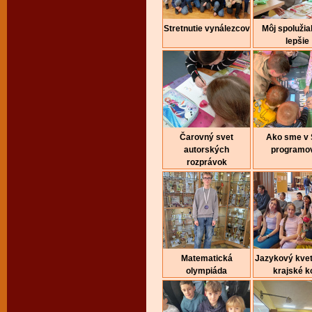
Stretnutie vynálezcov
Môj spolužia
lepšie
Čarovný svet
Ako sme v
autorských
programov
rozprávok
Matematická
Jazykový kvet
olympiáda
krajské k