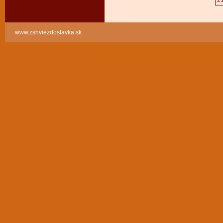
2
www.zshviezdoslavka.sk