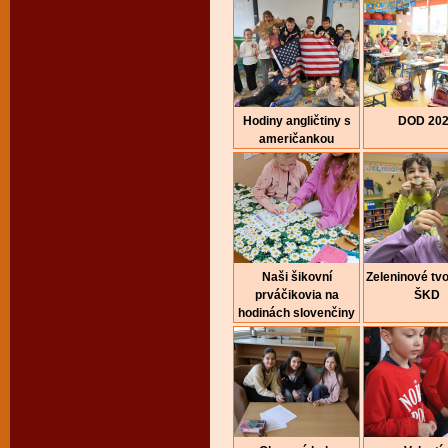
Hodiny angličtiny s
DOD 20
američankou
Naši šikovní
Zeleninové tvo
prváčikovia na
ŠKD
hodinách slovenčiny