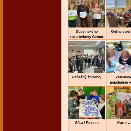
Dobšinského
Online stret
rozprávkový Gemer
Peňažný štvorboj
Zelenino
popoludnie 
Súťaž Pexeso
Karneva