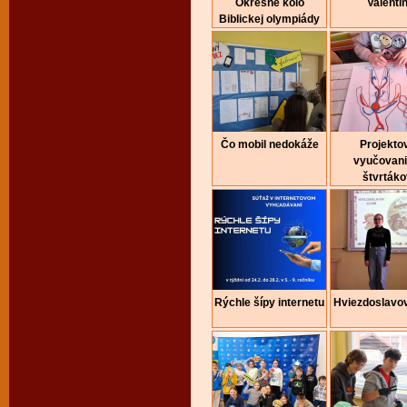
Okresné kolo
Valentí
Biblickej olympiády
Čo mobil nedokáže
Projekto
vyučovani
štvrtáko
Rýchle šípy internetu
Hviezdoslavo