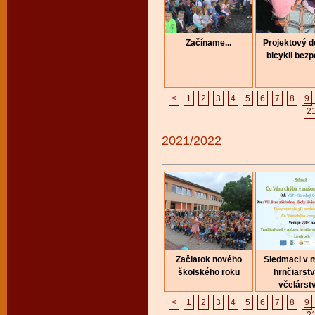
Začíname...
Projektový 
bicykli bez
<
1
2
3
4
5
6
7
8
9
2
2021/2022
Začiatok nového
Siedmaci v 
školského roku
hrnčiarstv
včelárst
<
1
2
3
4
5
6
7
8
9