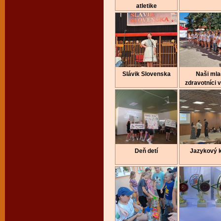
atletike
Slávik Slovenska
Naši mla
zdravotníci v
Deň detí
Jazykový 