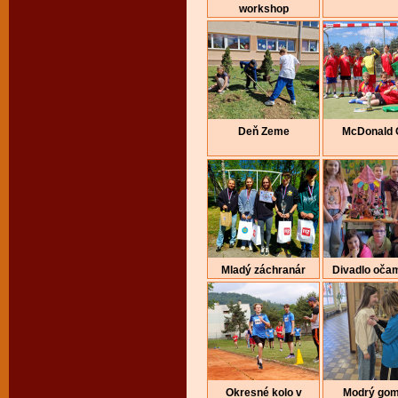
workshop
Deň Zeme
McDonald 
Mladý záchranár
Divadlo očam
Okresné kolo v
Modrý gom