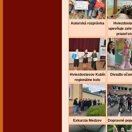
Autorská rozprávka
Hviezdosl
upevňuje zah
priateľst
Hviezdoslavov Kubín
Divadlo očam
regionálne kolo
Exkurzia Medzev
Dopravné pop