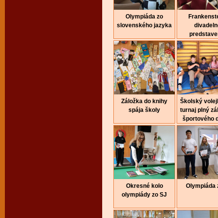
Olympiáda zo
Frankenste
slovenského jazyka
divadeln
predstave
Záložka do knihy
Školský volej
spája školy
turnaj plný z
športového 
Okresné kolo
Olympiáda 
olympiády zo SJ