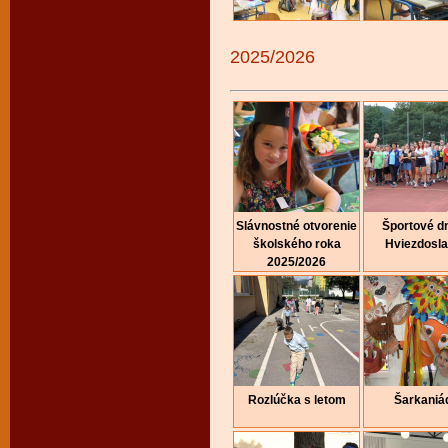
2025/2026
Slávnostné otvorenie
Športové dn
školského roka
Hviezdosl
2025/2026
Rozlúčka s letom
Šarkaniá