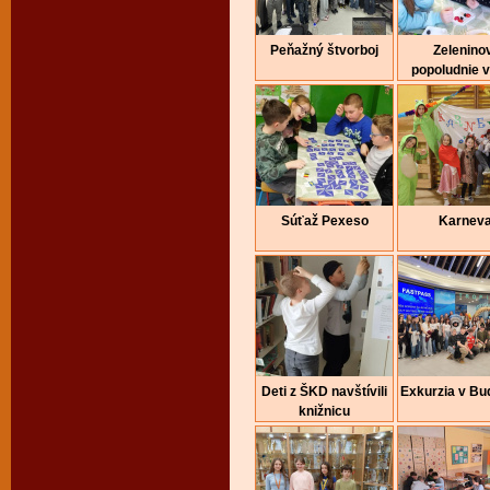
Peňažný štvorboj
Zelenino
popoludnie 
Súťaž Pexeso
Karneva
Deti z ŠKD navštívili
Exkurzia v Bu
knižnicu