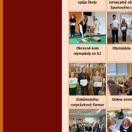
spája školy
turnaj plný z
športového 
Okresné kolo
Olympiáda 
olympiády zo SJ
Dobšinského
Online stret
rozprávkový Gemer