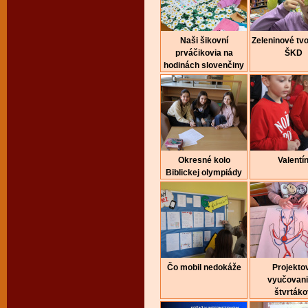
Naši šikovní
Zeleninové tvo
prváčikovia na
ŠKD
hodinách slovenčiny
Okresné kolo
Valentí
Biblickej olympiády
Čo mobil nedokáže
Projekto
vyučovani
štvrtáko