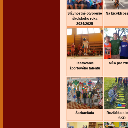
Slávnostné otvorenie
Na bicykli be
školského roka
2024/2025
Testovanie
Míľa pre zd
športového talentu
Šarkaniáda
Rozlúčka s l
ŠKD