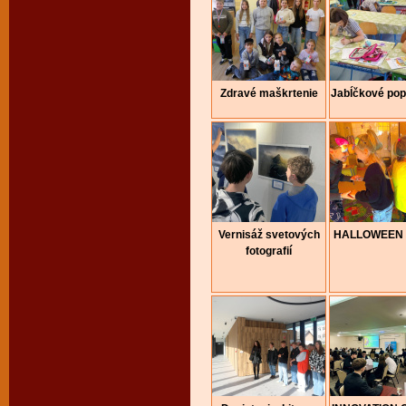
Zdravé maškrtenie
Jabĺčkové pop
Vernisáž svetových
HALLOWEEN 
fotografií