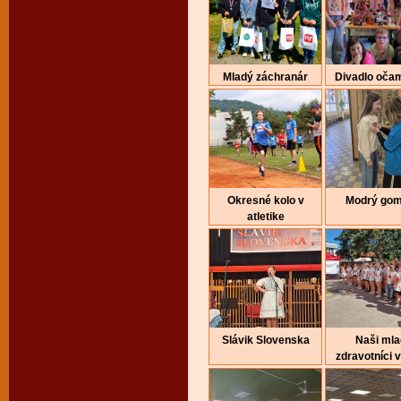
Mladý záchranár
Divadlo očam
Okresné kolo v
Modrý gom
atletike
Slávik Slovenska
Naši mla
zdravotníci v