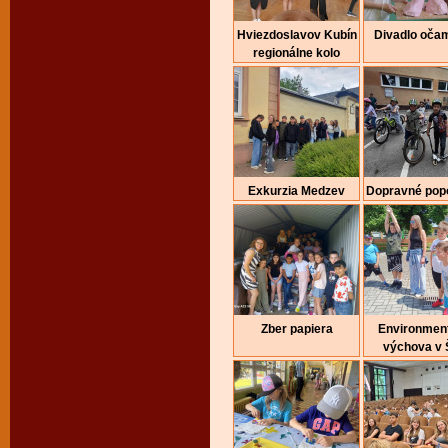
Hviezdoslavov Kubín
Divadlo očam
regionálne kolo
Exkurzia Medzev
Dopravné pop
Zber papiera
Environmen
výchova v