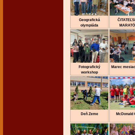
Geografická
ČITATEĽ
olympiáda
MARAT
Fotografický
Marec mesiac
workshop
Deň Zeme
McDonald 