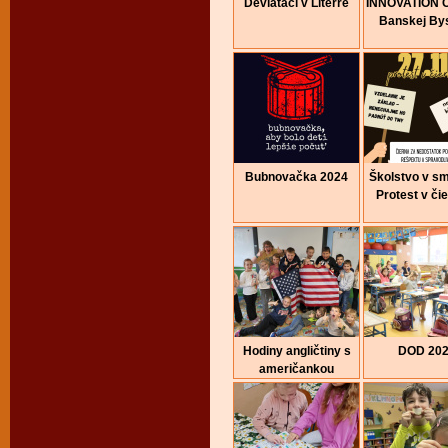
Deviataci v Literre
INNOVATION 
Banskej Bys
Bubnovačka 2024
Školstvo v sm
Protest v či
Hodiny angličtiny s
DOD 20
američankou