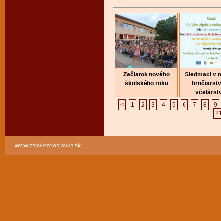
Začiatok nového
Siedmaci v 
školského roku
hrnčiarstv
včelárst
<
1
2
3
4
5
6
7
8
9
2
www.zshviezdoslavka.sk