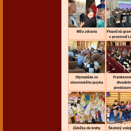
Míľa zdravia
Finančná gra
v prostredí Li
Olympiáda zo
Frankenste
slovenského jazyka
divadeln
predstave
Záložka do knihy
Školský volej