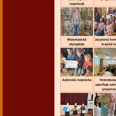
rozprávok
Matematická
Jazykový kvet
olympiáda
krajské k
Autorská rozprávka
Hviezdosl
upevňuje zah
priateľst