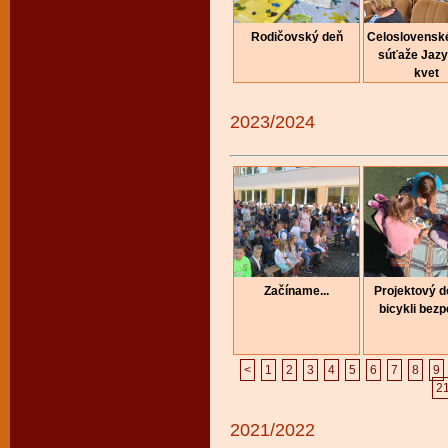
Rodičovský deň
Celoslovenské
súťaže Jaz
kvet
2023/2024
Začíname...
Projektový 
bicykli bez
<
1
2
3
4
5
6
7
8
9
2
2021/2022