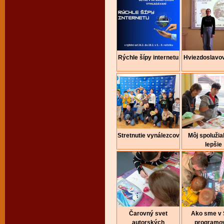
Rýchle šípy internetu
Hviezdoslavo
Stretnutie vynálezcov
Môj spolužia
lepšie
Čarovný svet
Ako sme v
autorských
programov