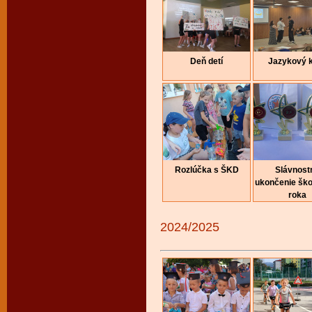
Deň detí
Jazykový 
Rozlúčka s ŠKD
Slávnost
ukončenie šk
roka
2024/2025