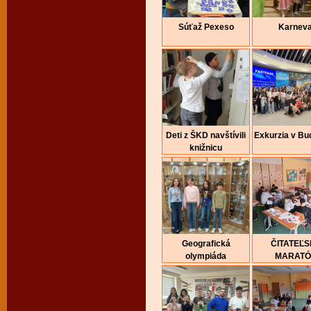
Súťaž Pexeso
Karneva
Deti z ŠKD navštívili
Exkurzia v Bu
knižnicu
Geografická
ČITATEĽ
olympiáda
MARAT