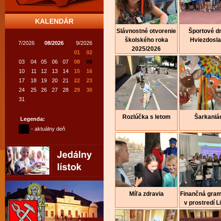
KALENDÁR
Slávnostné otvorenie
Športové dn
školského roka
Hviezdosl
7/2026
08/2026
9/2026
2025/2026
01
02
03
04
05
06
07
08
09
10
11
12
13
14
15
16
17
18
19
20
21
22
23
24
25
26
27
28
29
30
31
Rozlúčka s letom
Šarkaniá
Legenda:
- aktuálny deň
Míľa zdravia
Finančná gra
v prostredí Li