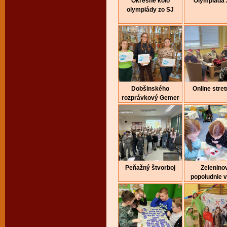
Okresné kolo
Olympiáda 
olympiády zo SJ
Dobšinského
Online stret
rozprávkový Gemer
Peňažný štvorboj
Zelenino
popoludnie 