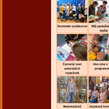
Stretnutie vynálezcov
Môj spolužia
lepšie
Čarovný svet
Ako sme v
autorských
programov
rozprávok
Matematická
Jazykový kvet