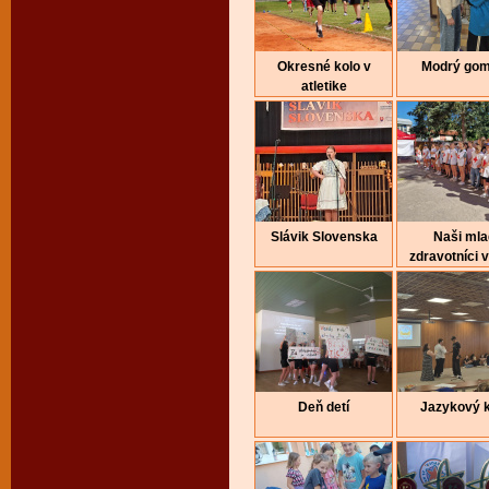
Okresné kolo v
Modrý gom
atletike
Slávik Slovenska
Naši mla
zdravotníci v
Deň detí
Jazykový 