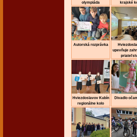
olympiáda
krajské k
Autorská rozprávka
Hviezdosl
upevňuje zah
priateľst
Hviezdoslavov Kubín
Divadlo očam
regionálne kolo