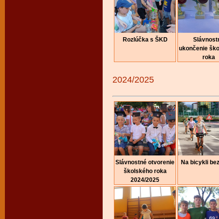
Rozlúčka s ŠKD
Slávnost
ukončenie šk
roka
2024/2025
Slávnostné otvorenie
Na bicykli be
školského roka
2024/2025