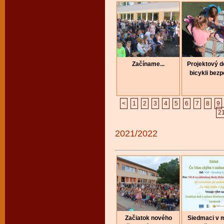
Začíname...
Projektový 
bicykli bez
<
1
2
3
4
5
6
7
8
9
2
2021/2022
Začiatok nového
Siedmaci v 