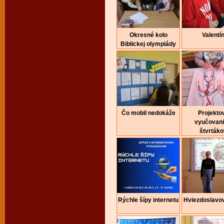
Okresné kolo
Valentí
Biblickej olympiády
Čo mobil nedokáže
Projekto
vyučovani
štvrtáko
Rýchle šípy internetu
Hviezdoslavo