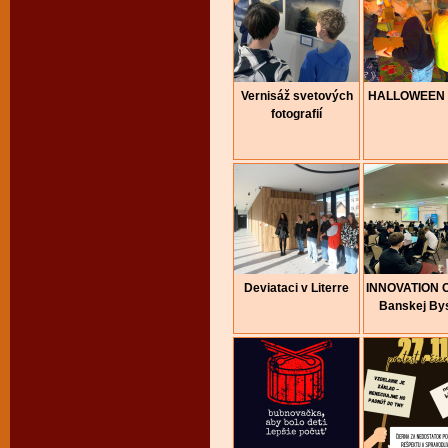
Vernisáž svetových
HALLOWEEN 
fotografií
Deviataci v Literre
INNOVATION 
Banskej Bys