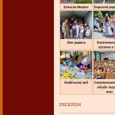
Exkurzia Medzev
Dopravné pop
Zber papiera
Environmen
výchova v
Rodičovský deň
Celoslovenské
súťaže Jaz
kvet
2023/2024