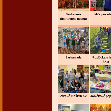
Testovanie
Míľa pre zd
športového talentu
Šarkaniáda
Rozlúčka s l
ŠKD
Zdravé maškrtenie
Jabĺčkové pop