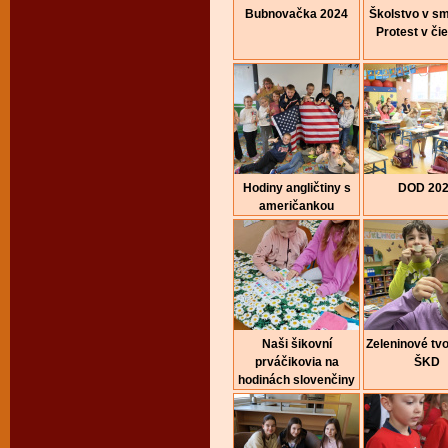
Bubnovačka 2024
Školstvo v sm
Protest v či
Hodiny angličtiny s
DOD 20
američankou
Naši šikovní
Zeleninové tvo
prváčikovia na
ŠKD
hodinách slovenčiny