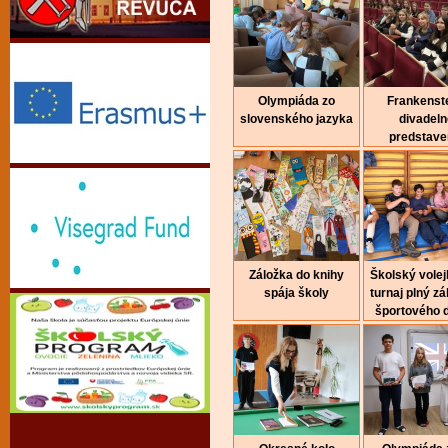
Olympiáda zo
Frankenste
slovenského jazyka
divadeln
predstave
Záložka do knihy
Školský volej
spája školy
turnaj plný z
športového 