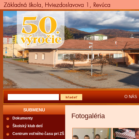
O NÁS
SUBMENU
Fotogaléria
Dokumenty
Školský klub detí
Centrum voľného času pri ZŠ