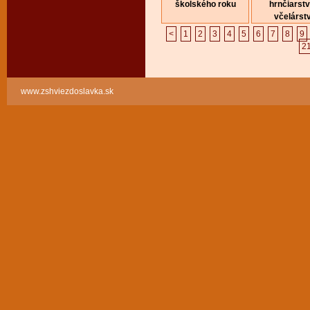
školského roku
hrnčiarstv
včelárst
<
1
2
3
4
5
6
7
8
9
2
www.zshviezdoslavka.sk