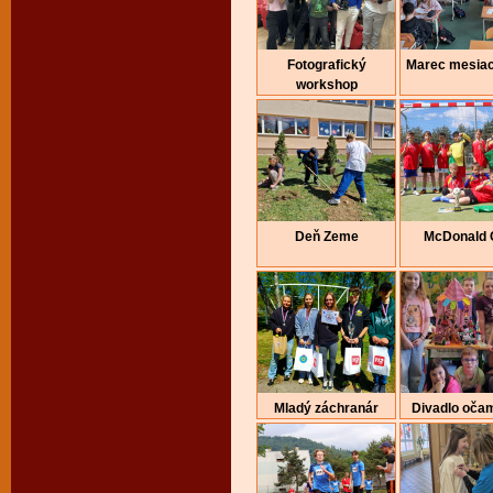
Fotografický
Marec mesiac
workshop
Deň Zeme
McDonald 
Mladý záchranár
Divadlo očam