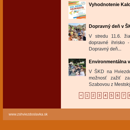
Vyhodnotenie Kalo
Dopravný deň v 
V stredu 11.6. ži
dopravné ihrisko -
Dopravný deň...
Environmentálna 
V ŠKD na Hviezdos
možnosť zažiť za
Szabovou z Mestskýc
<
1
2
3
4
5
6
7
www.zshviezdoslavka.sk