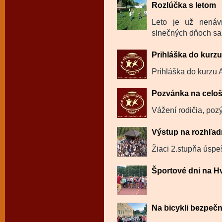
Rozlúčka s letom
Leto je už nenáv
slnečných dňoch sa k
Prihláška do kurz
Prihláška do kurzu 
Pozvánka na celoš
Vážení rodičia, poz
Výstup na rozhľa
Žiaci 2.stupňa úspe
Športové dni na H
Na bicykli bezpečn