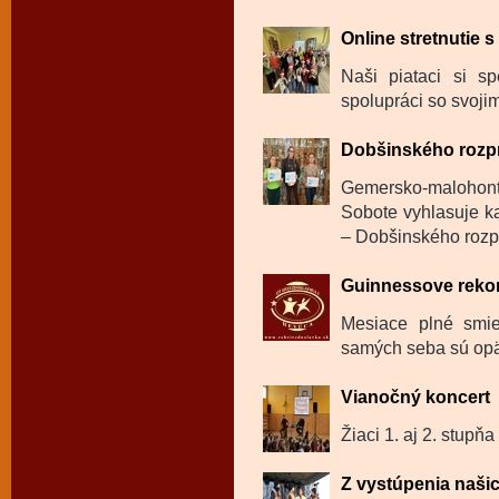
Online stretnutie 
Naši piataci si sp
spolupráci so svojim
Dobšinského rozp
Gemersko-malohon
Sobote vyhlasuje ka
– Dobšinského rozp
Guinnessove reko
Mesiace plné smie
samých seba sú opäť
Vianočný koncert
Žiaci 1. aj 2. stupňa
Z vystúpenia naši