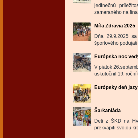
jedinečnú príležit
zameraného na fina
Míľa Zdravia 2025
Dňa 29.9.2025 sa 
športového podujati
Európska noc ved
V piatok 26.septemb
uskutočnil 19. roční
Európsky deň jazy
Šarkaniáda
Deti z ŠKD na Hvie
prekvapili svojou kre