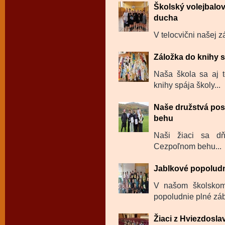
Školský volejbalov
ducha
V telocvični našej zá
Záložka do knihy s
Naša škola sa aj t
knihy spája školy...
Naše družstvá pos
behu
Naši žiaci sa dň
Cezpoľnom behu...
Jablkové popolud
V našom školskom 
popoludnie plné záb
Žiaci z Hviezdosl