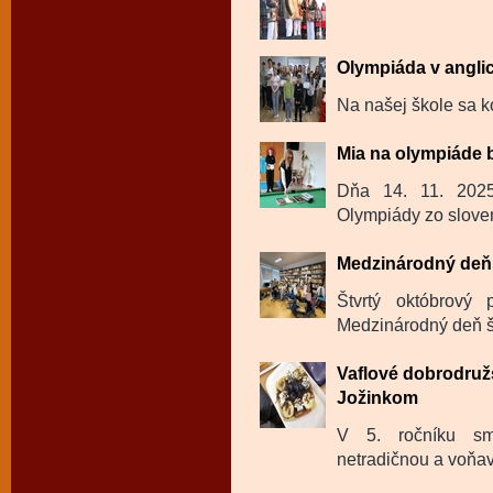
Olympiáda v angli
Na našej škole sa k
Mia na olympiáde 
Dňa 14. 11. 202
Olympiády zo sloven
Medzinárodný deň 
Štvrtý októbrový
Medzinárodný deň šk
Vaflové dobrodru
Jožinkom
V 5. ročníku sm
netradičnou a voňavo