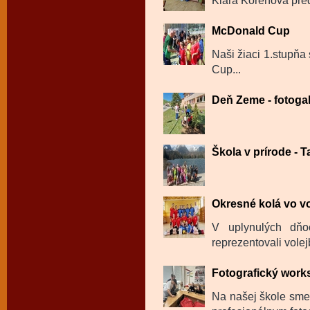
Kiara Koreňová pred
McDonald Cup
Naši žiaci 1.stupňa
Cup...
Deň Zeme - fotogal
Škola v prírode - Ta
Okresné kolá vo vo
V uplynulých dň
reprezentovali volej
Fotografický wor
Na našej škole sme