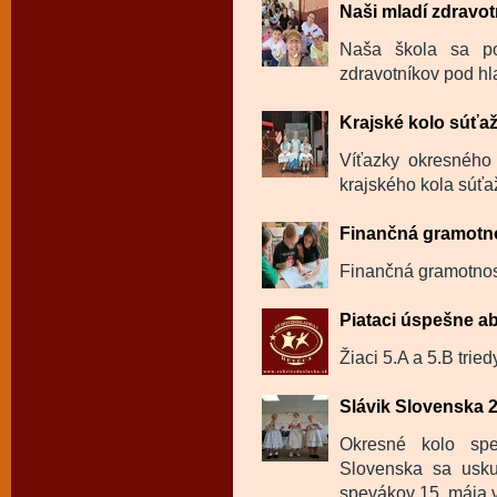
Naši mladí zdravotn
Naša škola sa po
zdravotníkov pod hl
Krajské kolo súťa
Víťazky okresného 
krajského kola súťa
Finančná gramotno
Finančná gramotnosť
Piataci úspešne ab
Žiaci 5.A a 5.B trie
Slávik Slovenska 
Okresné kolo spe
Slovenska sa usku
spevákov 15. mája v