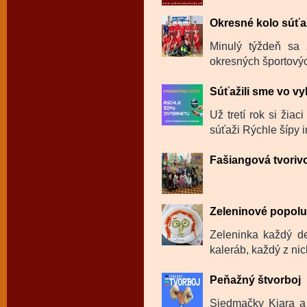
Okresné kolo súťaž
Minulý týždeň sa 
okresných športovýc
Súťažili sme vo v
Už tretí rok si žia
súťaži Rýchle šípy in
Fašiangová tvoriv
Zeleninové popol
Zeleninka každý de
kaleráb, každý z ni
Peňažný štvorboj
Siedmačky Kiara a