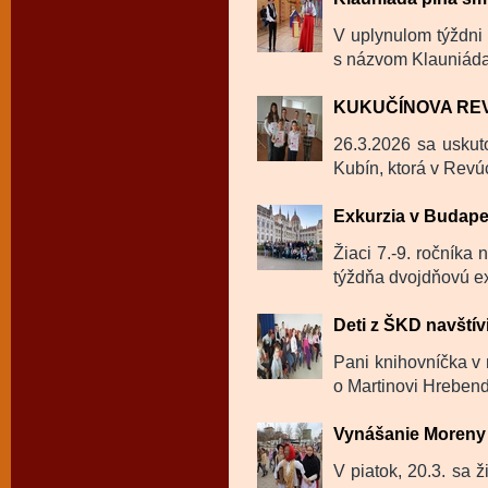
V uplynulom týždni 
s názvom Klauniáda
KUKUČÍNOVA RE
26.3.2026 sa uskut
Kubín, ktorá v Revú
Exkurzia v Budape
Žiaci 7.-9. ročníka
týždňa dvojdňovú ex
Deti z ŠKD navštívi
Pani knihovníčka v m
o Martinovi Hrebendo
Vynášanie Moreny 
V piatok, 20.3. sa ž