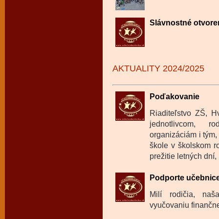
Slávnostné otvore
AKTUALITY 2024/2025
Poďakovanie
Riaditeľstvo ZŠ, 
jednotlivcom, 
organizáciám i tým
škole v školskom r
prežitie letných dní
Podporte učebnice
Milí rodičia, na
vyučovaniu finančne