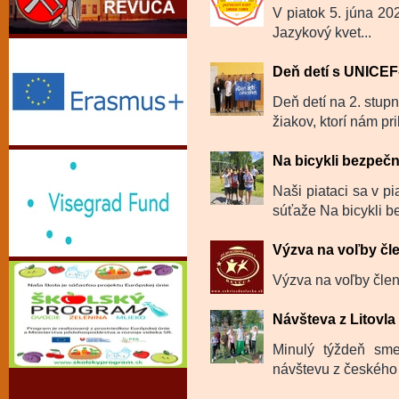
V piatok 5. júna 202
Jazykový kvet...
Deň detí s UNICE
Deň detí na 2. stup
žiakov, ktorí nám prib
Na bicykli bezpeč
Naši piataci sa v pi
súťaže Na bicykli b
Výzva na voľby čl
Výzva na voľby členo
Návšteva z Litovl
Minulý týždeň sme
návštevu z českého 