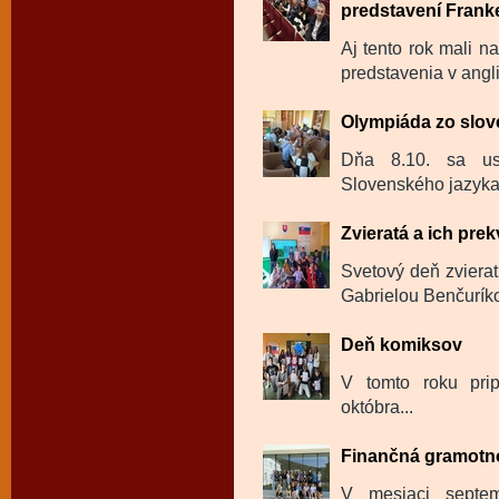
predstavení Frank
Aj tento rok mali n
predstavenia v angl
Olympiáda zo slov
Dňa 8.10. sa us
Slovenského jazyka a
Zvieratá a ich pre
Svetový deň zvierat
Gabrielou Benčurík
Deň komiksov
V tomto roku pri
októbra...
Finančná gramotnos
V mesiaci septem