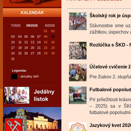
KALENDÁR
Školský rok je úsp
Slávnostne sme uza
7/2026
08/2026
9/2026
01
02
zážitkov, úspechov a
03
04
05
06
07
08
09
10
11
12
13
14
15
16
Rozlúčka s ŠKD - f
17
18
19
20
21
22
23
24
25
26
27
28
29
30
31
Účelové cvičenie ž
Legenda:
Pre žiakov 2. stupňa
- aktuálny deň
Futbalové popolu
Pri príležitosti krá
– 2025) sa v ŠKD
futbalové popoludnia
Jazykový kvet 202