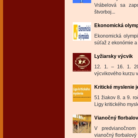
Vrábelová sa zapo
štvorboj...
Ekonomická olym
Ekonomická olympi
súťaž z ekonómie a 
Lyžiarsky výcvik
12. 1. – 16. 1. 20
výcvikového kurzu v 
Kritické myslenie j
51 žiakov 8. a 9. ro
Ligy kritického mysl
Vianočný florbalov
V predvianočnom 
vianočný florbalový 