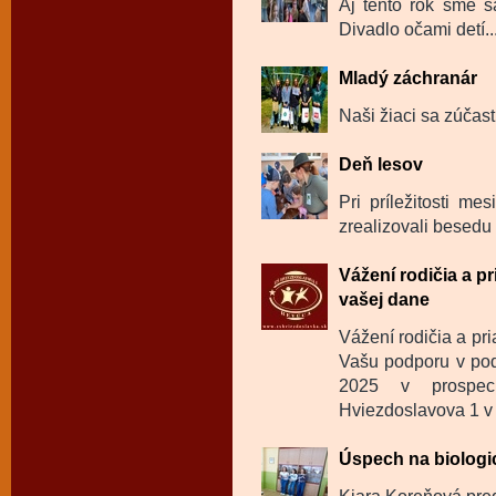
Aj tento rok sme sa
Divadlo očami detí..
Mladý záchranár
Naši žiaci sa zúčast
Deň lesov
Pri príležitosti m
zrealizovali besedu 
Vážení rodičia a p
vašej dane
Vážení rodičia a pr
Vašu podporu v pod
2025 v prospec
Hviezdoslavova 1 v
Úspech na biologi