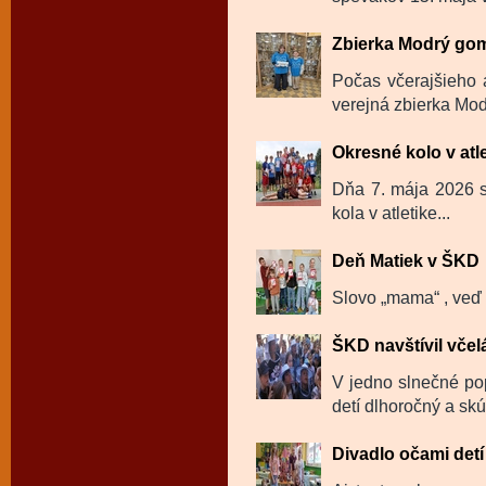
Zbierka Modrý go
Počas včerajšieho 
verejná zbierka Mod
Okresné kolo v atl
Dňa 7. mája 2026 sa
kola v atletike...
Deň Matiek v ŠKD
Slovo „mama“ , veď t
ŠKD navštívil včel
V jedno slnečné po
detí dlhoročný a skú
Divadlo očami detí