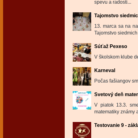
spevu a radosti...
Tajomstvo siedmi
13. marca sa na na
Tajomstvo siedmich 
Súťaž Pexeso
V školskom klube de
Karneval
Počas fašiangov sme
Svetový deň mate
V piatok 13.3. sm
matematiky známy a
Testovanie 9 - zák