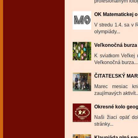
profesionálnym fot
OK Matematickej 
V stredu 1.4. sa v
olympiády...
Veľkonočná burza
K sviatkom Veľkej n
Veľkonočná burza...
ČITATEĽSKÝ MA
Marec mesiac kni
zaujímavých aktivít..
Okresné kolo geog
Naši žiaci opäť dok
stránky...
Klauniáda plná sm