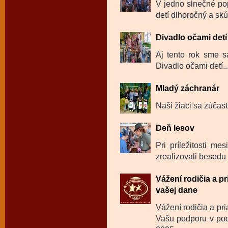
V jedno slnečné po
detí dlhoročný a skú
Divadlo očami detí
Aj tento rok sme sa
Divadlo očami detí..
Mladý záchranár
Naši žiaci sa zúčast
Deň lesov
Pri príležitosti m
zrealizovali besedu 
Vážení rodičia a p
vašej dane
Vážení rodičia a pr
Vašu podporu v pod