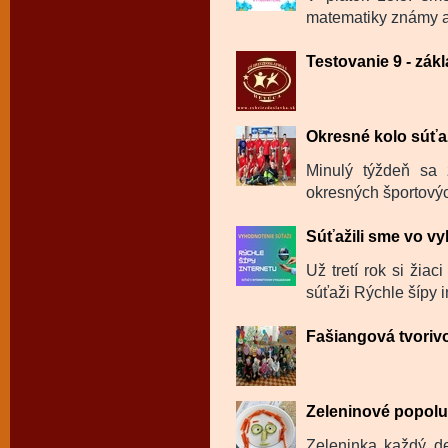
matematiky známy a
Testovanie 9 - zák
Okresné kolo súťaž
Minulý týždeň sa 
okresných športovýc
Súťažili sme vo v
Už tretí rok si žia
súťaži Rýchle šípy in
Fašiangová tvoriv
Zeleninové popol
Zeleninka každý de