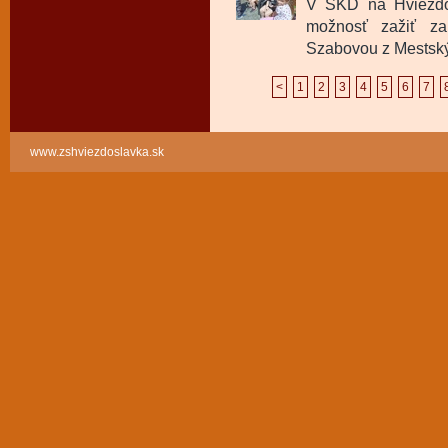
V ŠKD na Hviezdos
možnosť zažiť za
Szabovou z Mestskýc
<
1
2
3
4
5
6
7
www.zshviezdoslavka.sk