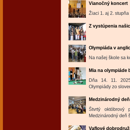
Vianočný koncert
Žiaci 1. aj 2. stupňa
Z vystúpenia naši
Olympiáda v angli
Na našej škole sa k
Mia na olympiáde 
Dňa 14. 11. 202
Olympiády zo sloven
Medzinárodný deň 
Štvrtý októbrový
Medzinárodný deň šk
Vaflové dobrodru