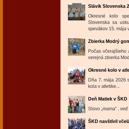
Slávik Slovenska 
Okresné kolo spe
Slovenska sa usku
spevákov 15. mája v
Zbierka Modrý go
Počas včerajšieho 
verejná zbierka Mod
Okresné kolo v atl
Dňa 7. mája 2026 sa
kola v atletike...
Deň Matiek v ŠKD
Slovo „mama“ , veď t
ŠKD navštívil včel