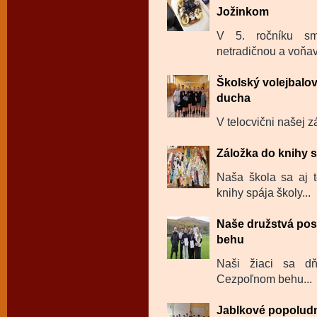
Jožinkom
V 5. ročníku sm
netradičnou a voňavo
Školský volejbalov
ducha
V telocvični našej zá
Záložka do knihy s
Naša škola sa aj t
knihy spája školy...
Naše družstvá pos
behu
Naši žiaci sa dň
Cezpoľnom behu...
Jablkové popolud