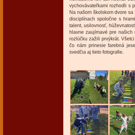
vychovávateľkami rozhodli s p
Na našom školskom dvore sa v
disciplínach spoločne s hram
talent, usilovnosť, húževnatos
hlavne zaujímavé pre našich n
rozlúčku zažili prvýkrát. Všetc
čo nám prinesie farebná jese
svedčia aj tieto fotografie.