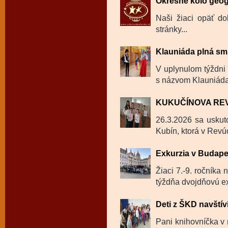
Okresné kolo geog
Naši žiaci opäť dok
stránky...
Klauniáda plná sm
V uplynulom týždni 
s názvom Klauniáda
KUKUČÍNOVA RE
26.3.2026 sa uskut
Kubín, ktorá v Revú
Exkurzia v Budape
Žiaci 7.-9. ročníka
týždňa dvojdňovú ex
Deti z ŠKD navštívi
Pani knihovníčka v m