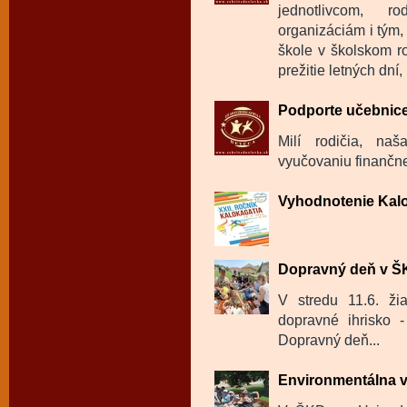
jednotlivcom, 
organizáciám i tým
škole v školskom r
prežitie letných dní
Podporte učebnice
Milí rodičia, na
vyučovaniu finančne
Vyhodnotenie Kalo
Dopravný deň v 
V stredu 11.6. ži
dopravné ihrisko -
Dopravný deň...
Environmentálna 