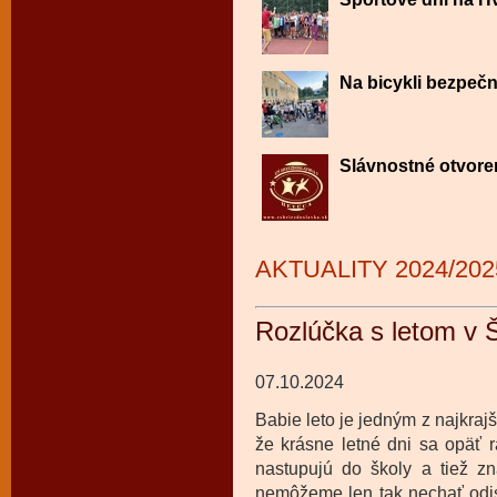
Na bicykli bezpečn
Slávnostné otvore
AKTUALITY 2024/202
Rozlúčka s letom v
07.10.2024
Babie leto je jedným z najkraj
že krásne letné dni sa opäť 
nastupujú do školy a tiež zn
nemôžeme len tak nechať odisť