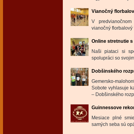
Vianočný florbalov
V predvianočnom 
vianočný florbalový 
Online stretnutie 
Naši piataci si sp
spolupráci so svojim
Dobšinského rozp
Gemersko-malohon
Sobote vyhlasuje ka
– Dobšinského rozp
Guinnessove reko
Mesiace plné smie
samých seba sú opäť