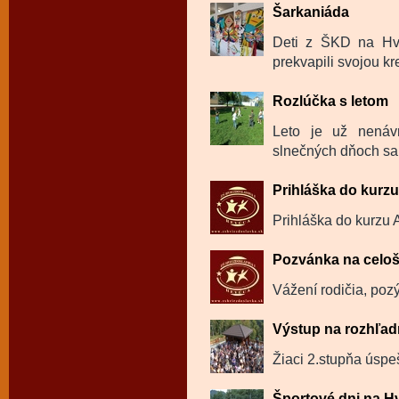
Šarkaniáda
Deti z ŠKD na Hvie
prekvapili svojou kre
Rozlúčka s letom
Leto je už nenáv
slnečných dňoch sa k
Prihláška do kurz
Prihláška do kurzu 
Pozvánka na celoš
Vážení rodičia, poz
Výstup na rozhľa
Žiaci 2.stupňa úspe
Športové dni na H