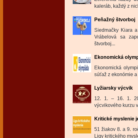
kaleráb, každý z ni
Peňažný štvorboj
Siedmačky Kiara a
Vrábelová sa zapo
štvorboj...
Ekonomická olym
Ekonomická olympi
súťaž z ekonómie a 
Lyžiarsky výcvik
12. 1. – 16. 1. 20
výcvikového kurzu v 
Kritické myslenie j
51 žiakov 8. a 9. ro
Ligy kritického mysl