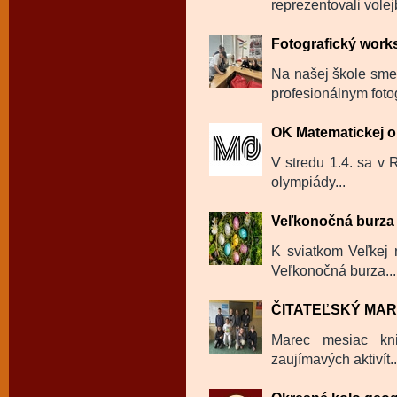
reprezentovali volej
Fotografický wor
Na našej škole sme
profesionálnym fot
OK Matematickej 
V stredu 1.4. sa v
olympiády...
Veľkonočná burza
K sviatkom Veľkej n
Veľkonočná burza...
ČITATEĽSKÝ MA
Marec mesiac kni
zaujímavých aktivít..