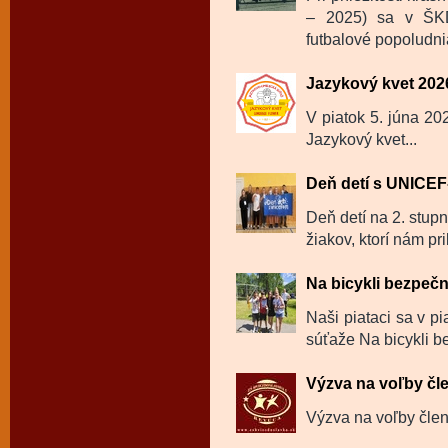
– 2025) sa v ŠKD
futbalové popoludnia
Jazykový kvet 202
V piatok 5. júna 202
Jazykový kvet...
Deň detí s UNICE
Deň detí na 2. stup
žiakov, ktorí nám prib
Na bicykli bezpeč
Naši piataci sa v pi
súťaže Na bicykli b
Výzva na voľby čl
Výzva na voľby členo