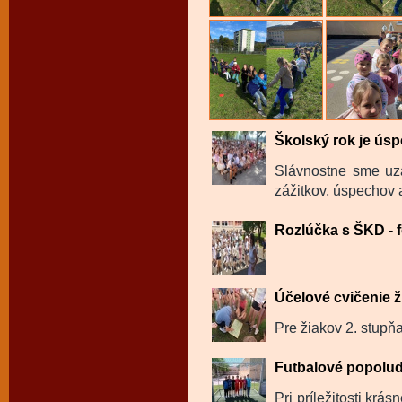
Školský rok je úsp
Slávnostne sme uza
zážitkov, úspechov a
Rozlúčka s ŠKD - f
Účelové cvičenie ž
Pre žiakov 2. stupňa
Futbalové popolu
Pri príležitosti krá