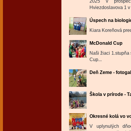
2025 v prospec
Hviezdoslavova 1 v
Úspech na biologi
Kiara Koreňová pred
McDonald Cup
Naši žiaci 1.stupňa
Cup...
Deň Zeme - fotogal
Škola v prírode - Ta
Okresné kolá vo vo
V uplynulých dň