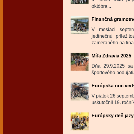
októbra...
Finančná gramotnos
V mesiaci septem
jedinečnú príležit
zameraného na fina
Míľa Zdravia 2025
Dňa 29.9.2025 sa 
športového podujati
Európska noc ved
V piatok 26.septemb
uskutočnil 19. roční
Európsky deň jazy