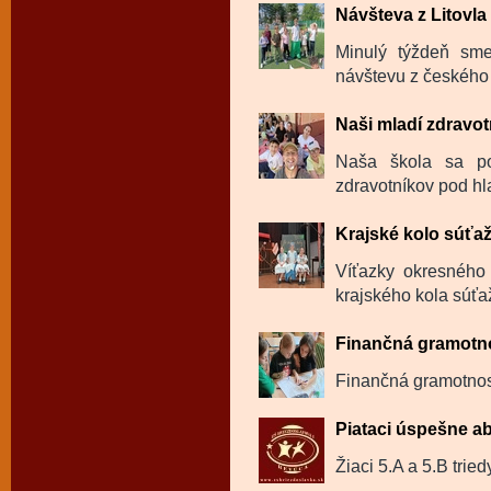
Návšteva z Litovl
Minulý týždeň sme
návštevu z českého 
Naši mladí zdravotn
Naša škola sa po
zdravotníkov pod hl
Krajské kolo súťa
Víťazky okresného 
krajského kola súťa
Finančná gramotno
Finančná gramotnosť
Piataci úspešne ab
Žiaci 5.A a 5.B trie