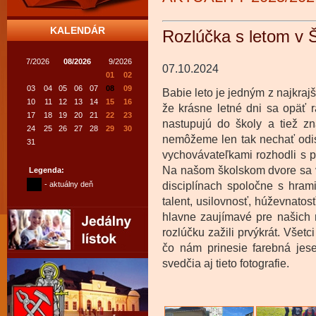
KALENDÁR
Rozlúčka s letom v
7/2026
08/2026
9/2026
07.10.2024
01
02
03
04
05
06
07
08
09
Babie leto je jedným z najkraj
10
11
12
13
14
15
16
že krásne letné dni sa opäť 
17
18
19
20
21
22
23
nastupujú do školy a tiež zn
24
25
26
27
28
29
30
nemôžeme len tak nechať odisť
31
vychovávateľkami rozhodli s p
Na našom školskom dvore sa v
Legenda:
- aktuálny deň
disciplínach spoločne s hram
talent, usilovnosť, húževnatos
hlavne zaujímavé pre našich n
rozlúčku zažili prvýkrát. Všetc
čo nám prinesie farebná jese
svedčia aj tieto fotografie.