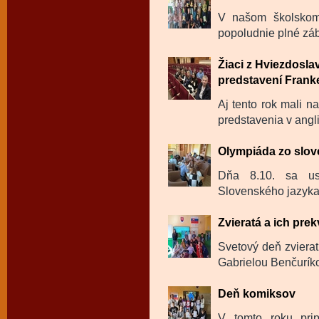
V našom školskom 
popoludnie plné záb
Žiaci z Hviezdosl
predstavení Frank
Aj tento rok mali n
predstavenia v angl
Olympiáda zo slov
Dňa 8.10. sa us
Slovenského jazyka a
Zvieratá a ich pre
Svetový deň zvierat
Gabrielou Benčurík
Deň komiksov
V tomto roku pri