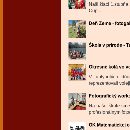
Naši žiaci 1.stupňa
Cup...
Deň Zeme - fotogal
Škola v prírode - Ta
Okresné kolá vo vo
V uplynulých dň
reprezentovali volej
Fotografický wor
Na našej škole sme
profesionálnym fot
OK Matematickej 