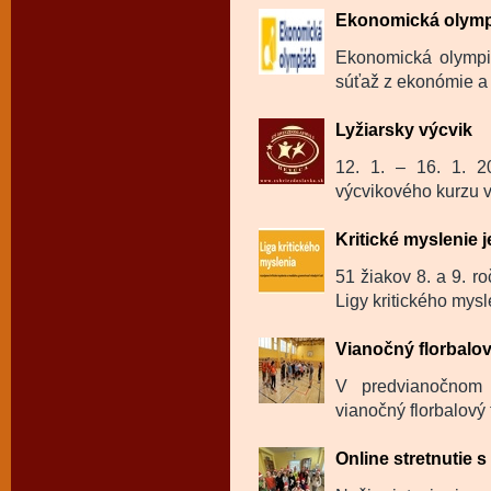
Ekonomická olym
Ekonomická olympi
súťaž z ekonómie a 
Lyžiarsky výcvik
12. 1. – 16. 1. 20
výcvikového kurzu v 
Kritické myslenie j
51 žiakov 8. a 9. ro
Ligy kritického mysl
Vianočný florbalov
V predvianočnom 
vianočný florbalový 
Online stretnutie 