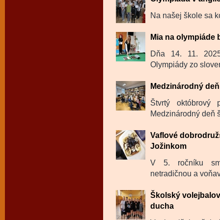
Na našej škole sa k
Mia na olympiáde 
Dňa 14. 11. 202
Olympiády zo sloven
Medzinárodný deň 
Štvrtý októbrový
Medzinárodný deň šk
Vaflové dobrodru
Jožinkom
V 5. ročníku sm
netradičnou a voňavo
Školský volejbalov
ducha