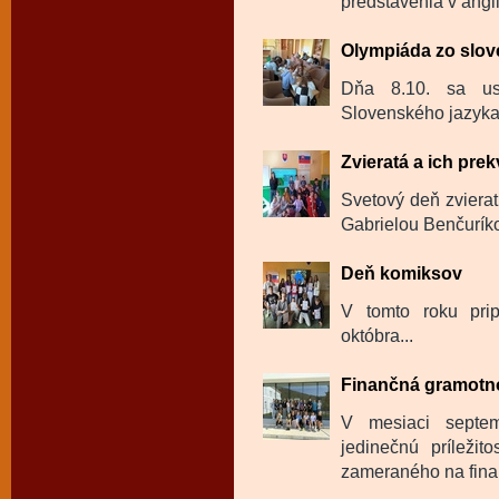
predstavenia v angl
Olympiáda zo slov
Dňa 8.10. sa us
Slovenského jazyka a
Zvieratá a ich pre
Svetový deň zvierat
Gabrielou Benčurík
Deň komiksov
V tomto roku pri
októbra...
Finančná gramotnos
V mesiaci septem
jedinečnú príležit
zameraného na fina