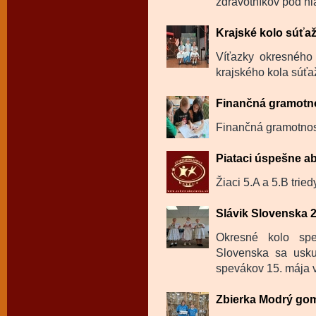
zdravotníkov pod hl
Krajské kolo súťa
Víťazky okresného 
krajského kola súťa
Finančná gramotno
Finančná gramotnosť
Piataci úspešne ab
Žiaci 5.A a 5.B trie
Slávik Slovenska 
Okresné kolo spe
Slovenska sa usku
spevákov 15. mája v
Zbierka Modrý go