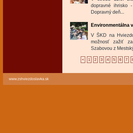
dopravné ihrisko -
Dopravný deň...
Environmentálna 
V ŠKD na Hviezdos
možnosť zažiť za
Szabovou z Mestskýc
<
1
2
3
4
5
6
7
www.zshviezdoslavka.sk