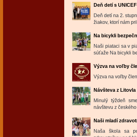
Deň detí s UNICE
Deň detí na 2. stup
žiakov, ktorí nám prib
Na bicykli bezpeč
Naši piataci sa v pi
súťaže Na bicykli b
Výzva na voľby čl
Výzva na voľby členo
Návšteva z Litovl
Minulý týždeň sme
návštevu z českého 
Naši mladí zdravotn
Naša škola sa po