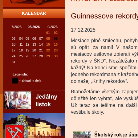
KALENDÁR
Guinnessove rekord
7/2026
08/2026
9/2026
17.12.2025
01
02
03
04
05
06
07
08
09
Mesiace plné smiechu, pohyb
10
11
12
13
14
15
16
sú opäť za nami! V našom 
17
18
19
20
21
22
23
mesiacov usilovne zbierali v
24
25
26
27
28
29
30
rekordy v ŠKD“. Nezáležalo na
31
každý! Na konci sme spočítali
jedného rekordmana z každého r
Legenda:
- aktuálny deň
do našej „Knihy rekordov“.
Blahoželáme všetkým zapoje
dôležité len vyhrať, ale vyskú
Už teraz sa tešíme na ďalší
vestibule školy.
Školský rok je úsp