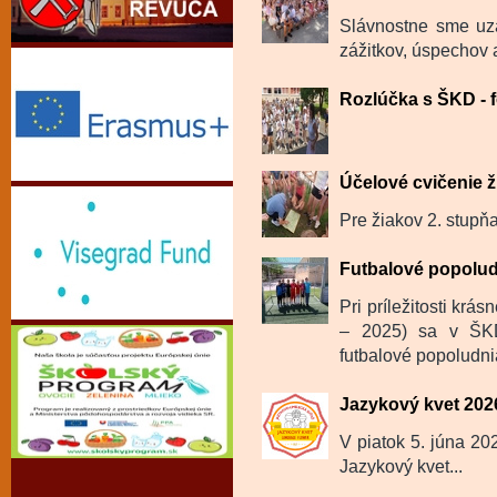
Slávnostne sme uza
zážitkov, úspechov a
Rozlúčka s ŠKD - f
Účelové cvičenie ž
Pre žiakov 2. stupňa
Futbalové popolu
Pri príležitosti krá
– 2025) sa v ŠKD
futbalové popoludnia
Jazykový kvet 202
V piatok 5. júna 202
Jazykový kvet...