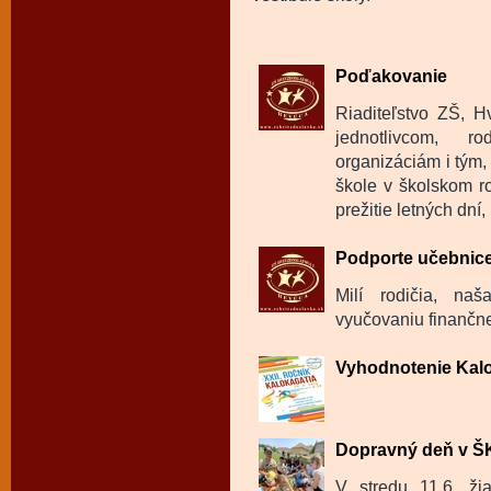
Poďakovanie
Riaditeľstvo ZŠ, 
jednotlivcom, 
organizáciám i tým
škole v školskom r
prežitie letných dní
Podporte učebnice
Milí rodičia, na
vyučovaniu finančne
Vyhodnotenie Kalo
Dopravný deň v 
V stredu 11.6. ži