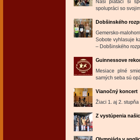
Naši piataci si sp
spolupráci so svojim
Dobšinského rozp
Gemersko-malohon
Sobote vyhlasuje ka
– Dobšinského rozp
Guinnessove reko
Mesiace plné smie
samých seba sú opäť
Vianočný koncert
Žiaci 1. aj 2. stupňa
Z vystúpenia naši
Olympiáda v angli