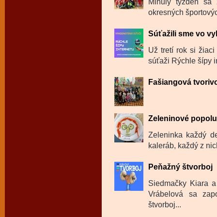
Minulý týždeň sa 
okresných športovýc
Súťažili sme vo v
Už tretí rok si žia
súťaži Rýchle šípy in
Fašiangová tvoriv
Zeleninové popol
Zeleninka každý de
kaleráb, každý z ni
Peňažný štvorboj
Siedmačky Kiara a
Vrábelová sa zapo
štvorboj...