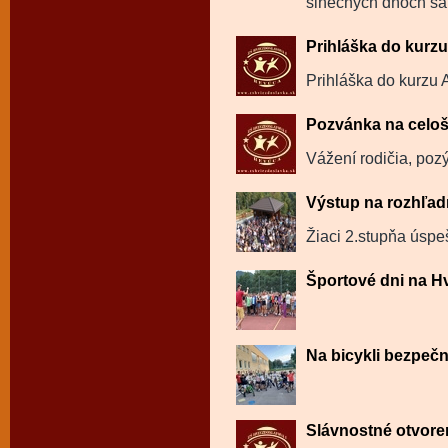
slnečných dňoch sa k
Prihláška do kurz
Prihláška do kurzu 
Pozvánka na celoš
Vážení rodičia, poz
Výstup na rozhľa
Žiaci 2.stupňa úspe
Športové dni na H
Na bicykli bezpečn
Slávnostné otvore