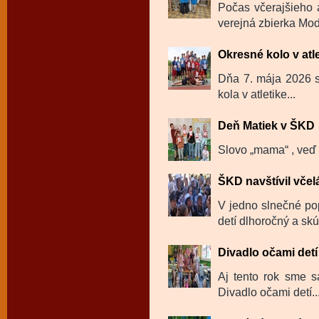
Počas včerajšieho 
verejná zbierka Mod
Okresné kolo v atl
Dňa 7. mája 2026 sa
kola v atletike...
Deň Matiek v ŠKD
Slovo „mama“ , veď t
ŠKD navštívil včel
V jedno slnečné po
detí dlhoročný a skú
Divadlo očami detí
Aj tento rok sme sa
Divadlo očami detí..