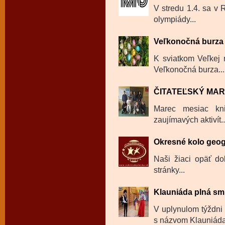
V stredu 1.4. sa v
olympiády...
Veľkonočná burza
K sviatkom Veľkej n
Veľkonočná burza...
ČITATEĽSKÝ MA
Marec mesiac kni
zaujímavých aktivít..
Okresné kolo geog
Naši žiaci opäť dok
stránky...
Klauniáda plná sm
V uplynulom týždni 
s názvom Klauniáda