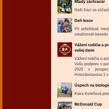
Mladý záchranár
Naši žiaci sa zúčast
Deň lesov
Pri príležitosti m
zrealizovali besedu 
Vážení rodičia a p
vašej dane
Vážení rodičia a pr
Vašu podporu v pod
2025 v prospec
Hviezdoslavova 1 v
Úspech na biologi
Kiara Koreňová pred
McDonald Cup