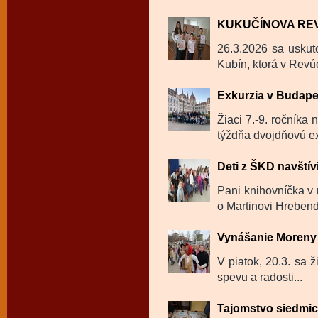
KUKUČÍNOVA RE
26.3.2026 sa uskut
Kubín, ktorá v Revú
Exkurzia v Budape
Žiaci 7.-9. ročníka
týždňa dvojdňovú ex
Deti z ŠKD navštívi
Pani knihovníčka v m
o Martinovi Hrebendo
Vynášanie Moreny 
V piatok, 20.3. sa ž
spevu a radosti...
Tajomstvo siedmi