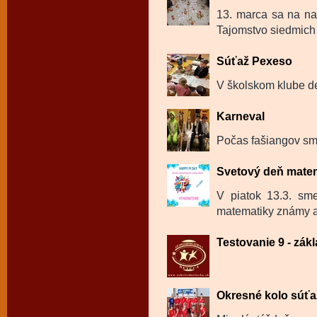
13. marca sa na na
Tajomstvo siedmich 
Súťaž Pexeso
V školskom klube de
Karneval
Počas fašiangov sme
Svetový deň mate
V piatok 13.3. sm
matematiky známy a
Testovanie 9 - zák
Okresné kolo súťaž