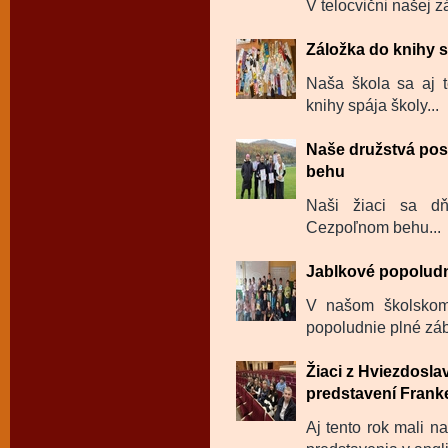
V telocvični našej zá
Záložka do knihy s
Naša škola sa aj t
knihy spája školy...
Naše družstvá pos
behu
Naši žiaci sa dň
Cezpoľnom behu...
Jablkové popolud
V našom školskom 
popoludnie plné záb
Žiaci z Hviezdosl
predstavení Frank
Aj tento rok mali n