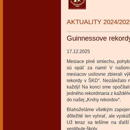
AKTUALITY 2024/202
Guinnessove rekord
17.12.2025
Mesiace plné smiechu, pohyb
sú opäť za nami! V našom 
mesiacov usilovne zbierali v
rekordy v ŠKD“. Nezáležalo na
každý! Na konci sme spočítali
jedného rekordmana z každého r
do našej „Knihy rekordov“.
Blahoželáme všetkým zapoje
dôležité len vyhrať, ale vyskú
Už teraz sa tešíme na ďalší
vestibule školy.