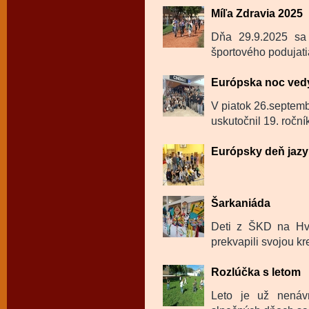
Míľa Zdravia 2025
Dňa 29.9.2025 sa 
športového podujati
Európska noc ved
V piatok 26.septemb
uskutočnil 19. roční
Európsky deň jazy
Šarkaniáda
Deti z ŠKD na Hvie
prekvapili svojou kre
Rozlúčka s letom
Leto je už nenáv