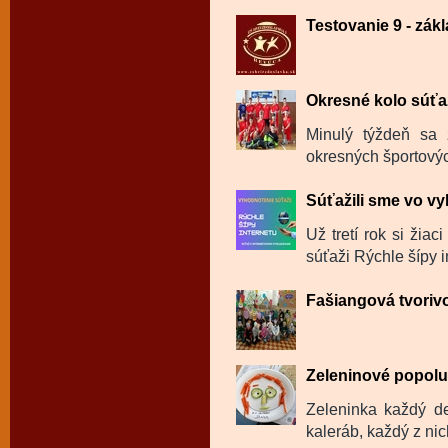
Testovanie 9 - zák
Okresné kolo súťaž
Minulý týždeň sa 
okresných športovýc
Súťažili sme vo v
Už tretí rok si žia
súťaži Rýchle šípy in
Fašiangová tvoriv
Zeleninové popol
Zeleninka každý de
kaleráb, každý z ni