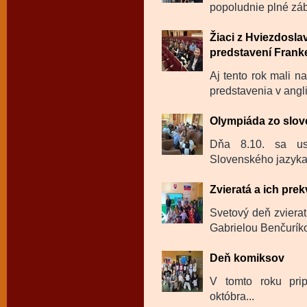
popoludnie plné záb
Žiaci z Hviezdosl
predstavení Frank
Aj tento rok mali n
predstavenia v angl
Olympiáda zo slov
Dňa 8.10. sa us
Slovenského jazyka a
Zvieratá a ich pre
Svetový deň zvierat
Gabrielou Benčurík
Deň komiksov
V tomto roku pri
októbra...