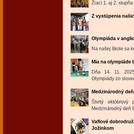
Žiaci 1. aj 2. stupňa
Z vystúpenia naši
Olympiáda v angli
Na našej škole sa k
Mia na olympiáde 
Dňa 14. 11. 202
Olympiády zo sloven
Medzinárodný deň 
Štvrtý októbrový
Medzinárodný deň šk
Vaflové dobrodru
Jožinkom