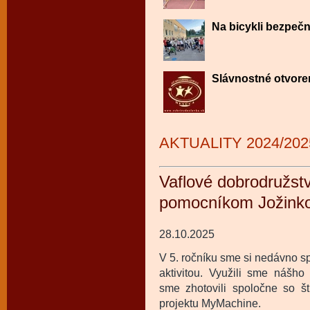
Na bicykli bezpečn
Slávnostné otvore
AKTUALITY 2024/202
Vaflové dobrodružs
pomocníkom Jožink
28.10.2025
V 5. ročníku sme si nedávno s
aktivitou. Využili sme nášh
sme zhotovili spoločne so št
projektu MyMachine.