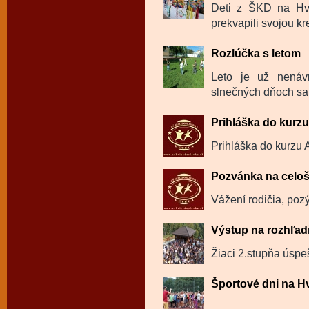
Deti z ŠKD na Hvie
prekvapili svojou kre
Rozlúčka s letom
Leto je už nenáv
slnečných dňoch sa k
Prihláška do kurz
Prihláška do kurzu 
Pozvánka na celoš
Vážení rodičia, poz
Výstup na rozhľa
Žiaci 2.stupňa úspe
Športové dni na H