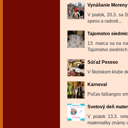
Vynášanie Moreny 
V piatok, 20.3. sa ž
spevu a radosti...
Tajomstvo siedmi
13. marca sa na na
Tajomstvo siedmich 
Súťaž Pexeso
V školskom klube de
Karneval
Počas fašiangov sme
Svetový deň mate
V piatok 13.3. sm
matematiky známy a