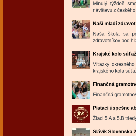
Minulý týždeň sme
návštevu z českého 
Naši mladí zdravotn
Naša škola sa po
zdravotníkov pod hl
Krajské kolo súťa
Víťazky okresného 
krajského kola súťa
Finančná gramotno
Finančná gramotnosť
Piataci úspešne ab
Žiaci 5.A a 5.B trie
Slávik Slovenska 