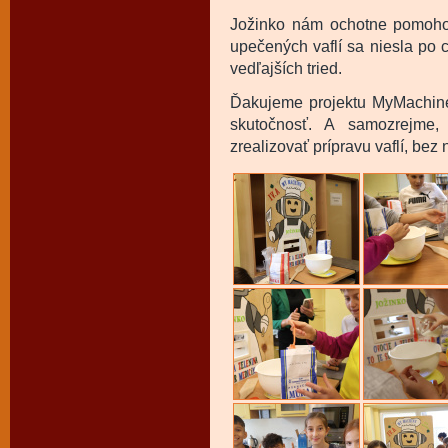
Jožinko nám ochotne pomohol 
upečených vaflí sa niesla po c
vedľajších tried.
Ďakujeme projektu MyMachin
skutočnosť. A samozrejme
zrealizovať prípravu vaflí, bez