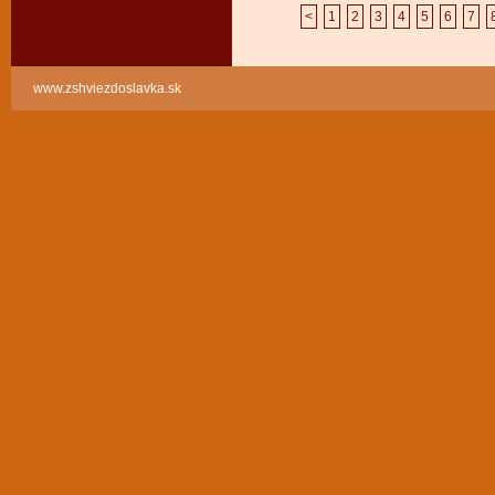
<
1
2
3
4
5
6
7
www.zshviezdoslavka.sk