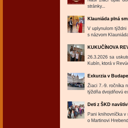
stránky...
Klauniáda plná sm
V uplynulom týždni 
s názvom Klauniáda
KUKUČÍNOVA RE
26.3.2026 sa uskut
Kubín, ktorá v Revú
Exkurzia v Budape
Žiaci 7.-9. ročníka
týždňa dvojdňovú ex
Deti z ŠKD navštívi
Pani knihovníčka v m
o Martinovi Hrebendo