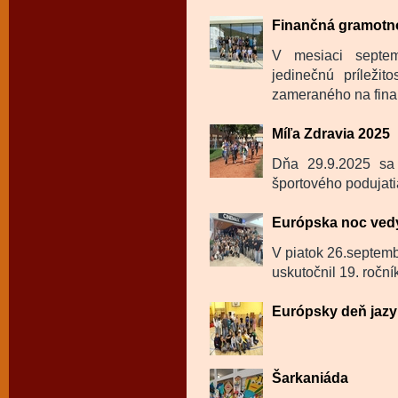
Finančná gramotnos
V mesiaci septem
jedinečnú príležit
zameraného na fina
Míľa Zdravia 2025
Dňa 29.9.2025 sa 
športového podujati
Európska noc ved
V piatok 26.septemb
uskutočnil 19. roční
Európsky deň jazy
Šarkaniáda