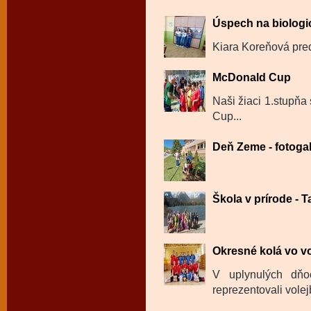
Úspech na biologi
Kiara Koreňová pred
McDonald Cup
Naši žiaci 1.stupňa
Cup...
Deň Zeme - fotogal
Škola v prírode - Ta
Okresné kolá vo vo
V uplynulých dň
reprezentovali volej