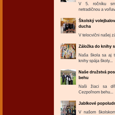
V 5. ročníku sm
netradičnou a voňavo
Školský volejbalov
ducha
V telocvični našej zá
Záložka do knihy s
Naša škola sa aj t
knihy spája školy...
Naše družstvá pos
behu
Naši žiaci sa dň
Cezpoľnom behu...
Jablkové popolud
V našom školskom 