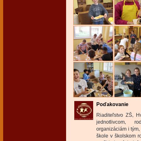
Poďakovanie
Riaditeľstvo ZŠ, 
jednotlivcom, 
organizáciám i tým
škole v školskom r