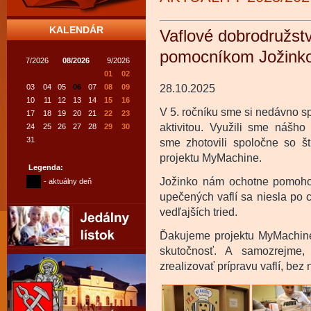
KALENDÁR
Vaflové dobrodružs
pomocníkom Jožink
7/2026
08/2026
9/2026
01
02
03
04
05
06
07
08
09
28.10.2025
10
11
12
13
14
15
16
V 5. ročníku sme si nedávno s
17
18
19
20
21
22
23
aktivitou. Využili sme nášh
24
25
26
27
28
29
30
31
sme zhotovili spoločne so št
projektu MyMachine.
Legenda:
Jožinko nám ochotne pomohol 
- aktuálny deň
upečených vaflí sa niesla po c
vedľajších tried.
Ďakujeme projektu MyMachin
skutočnosť. A samozrejme
zrealizovať prípravu vaflí, bez