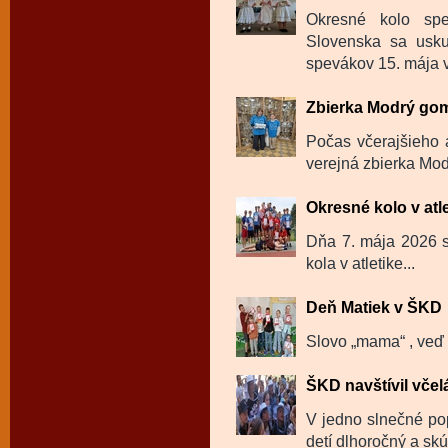
Okresné kolo spe
Slovenska sa usku
spevákov 15. mája v
Zbierka Modrý go
Počas včerajšieho 
verejná zbierka Mod
Okresné kolo v atl
Dňa 7. mája 2026 sa
kola v atletike...
Deň Matiek v ŠKD
Slovo „mama“ , veď t
ŠKD navštívil včel
V jedno slnečné po
detí dlhoročný a skú