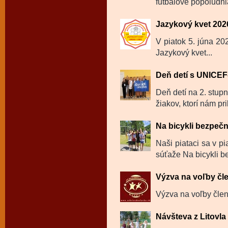
futbalové popoludnia
Jazykový kvet 202
V piatok 5. júna 202
Jazykový kvet...
Deň detí s UNICE
Deň detí na 2. stup
žiakov, ktorí nám prib
Na bicykli bezpeč
Naši piataci sa v pi
súťaže Na bicykli b
Výzva na voľby čl
Výzva na voľby členo
Návšteva z Litovl