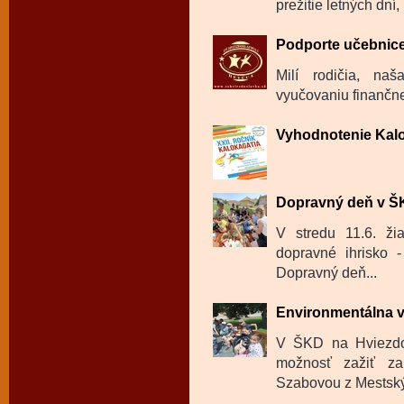
prežitie letných dní
Podporte učebnice
Milí rodičia, na
vyučovaniu finančne
Vyhodnotenie Kalo
Dopravný deň v 
V stredu 11.6. ži
dopravné ihrisko -
Dopravný deň...
Environmentálna 
V ŠKD na Hviezdos
možnosť zažiť za
Szabovou z Mestskýc