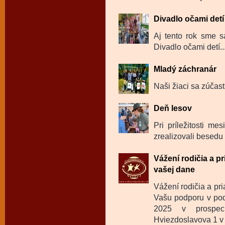
Divadlo očami detí
Aj tento rok sme sa
Divadlo očami detí..
Mladý záchranár
Naši žiaci sa zúčast
Deň lesov
Pri príležitosti m
zrealizovali besedu 
Vážení rodičia a p
vašej dane
Vážení rodičia a pr
Vašu podporu v pod
2025 v prospec
Hviezdoslavova 1 v