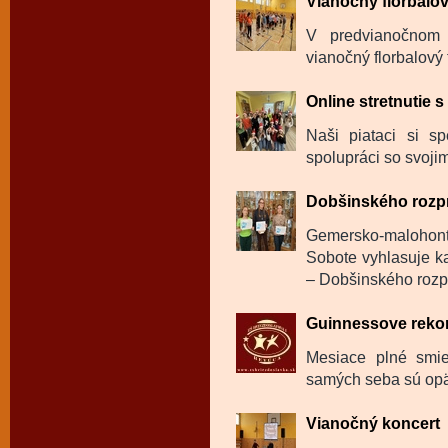
Vianočný florbalov
V predvianočnom 
vianočný florbalový 
Online stretnutie 
Naši piataci si sp
spolupráci so svojim
Dobšinského rozp
Gemersko-malohon
Sobote vyhlasuje ka
– Dobšinského rozp
Guinnessove reko
Mesiace plné smie
samých seba sú opäť
Vianočný koncert