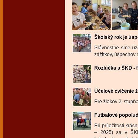
Školský rok je úsp
Slávnostne sme uza
zážitkov, úspechov a
Rozlúčka s ŠKD - f
Účelové cvičenie ž
Pre žiakov 2. stupňa
Futbalové popolu
Pri príležitosti krá
– 2025) sa v ŠKD