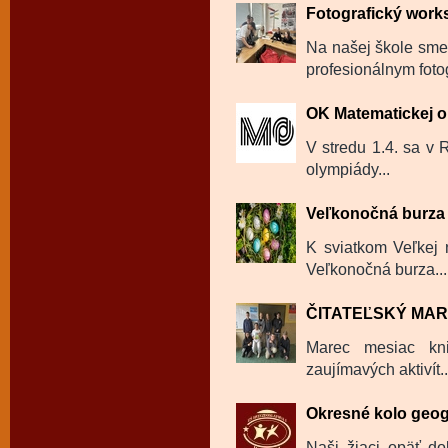
Fotografický wor
Na našej škole sme
profesionálnym fot
OK Matematickej 
V stredu 1.4. sa v
olympiády...
Veľkonočná burza
K sviatkom Veľkej n
Veľkonočná burza...
ČITATEĽSKÝ MA
Marec mesiac kni
zaujímavých aktivít..
Okresné kolo geog
Naši žiaci opäť dok