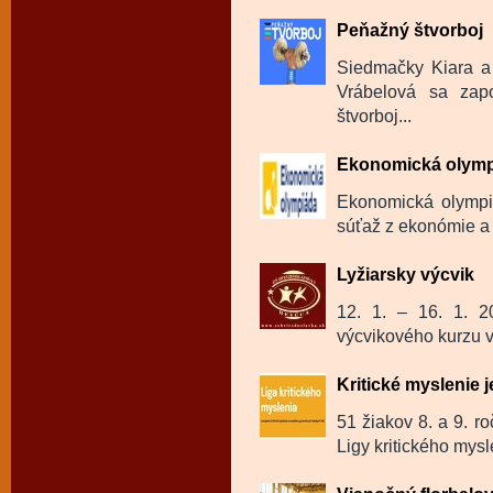
Peňažný štvorboj
Siedmačky Kiara a
Vrábelová sa zapo
štvorboj...
Ekonomická olym
Ekonomická olympi
súťaž z ekonómie a 
Lyžiarsky výcvik
12. 1. – 16. 1. 20
výcvikového kurzu v 
Kritické myslenie j
51 žiakov 8. a 9. ro
Ligy kritického mysl