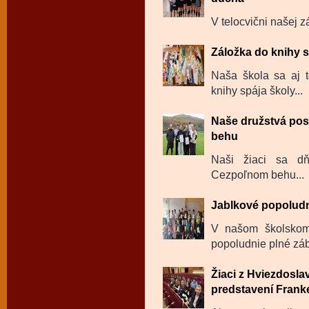
V telocvični našej zá
Záložka do knihy s
Naša škola sa aj t
knihy spája školy...
Naše družstvá pos
behu
Naši žiaci sa dň
Cezpoľnom behu...
Jablkové popolud
V našom školskom 
popoludnie plné záb
Žiaci z Hviezdosl
predstavení Frank