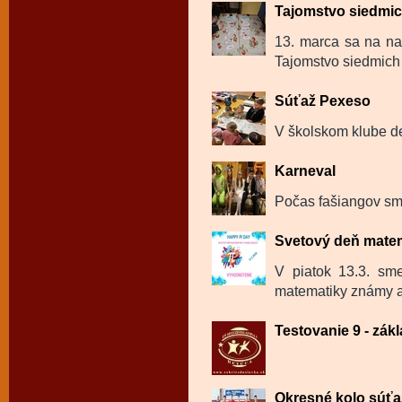
Tajomstvo siedmi
13. marca sa na na
Tajomstvo siedmich 
Súťaž Pexeso
V školskom klube de
Karneval
Počas fašiangov sme
Svetový deň mate
V piatok 13.3. sm
matematiky známy a
Testovanie 9 - zák
Okresné kolo súťaž