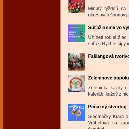
Minulý týždeň sa 
okresných športovýc
Súťažili sme vo v
Už tretí rok si žia
súťaži Rýchle šípy in
Fašiangová tvoriv
Zeleninové popol
Zeleninka každý de
kaleráb, každý z ni
Peňažný štvorboj
Siedmačky Kiara a
Vrábelová sa zapo