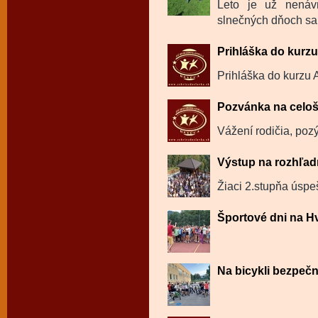
Leto je už nenáv
slnečných dňoch sa k
Prihláška do kurz
Prihláška do kurzu 
Pozvánka na celoš
Vážení rodičia, poz
Výstup na rozhľa
Žiaci 2.stupňa úspe
Športové dni na H
Na bicykli bezpečn