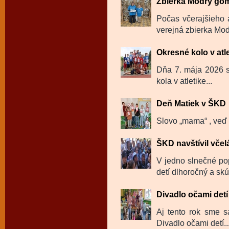
Zbierka Modrý go
Počas včerajšieho 
verejná zbierka Mod
Okresné kolo v atl
Dňa 7. mája 2026 sa
kola v atletike...
Deň Matiek v ŠKD
Slovo „mama“ , veď t
ŠKD navštívil včel
V jedno slnečné po
detí dlhoročný a skú
Divadlo očami detí
Aj tento rok sme sa
Divadlo očami detí..