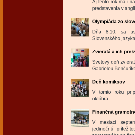
Aj tento rok mali n
predstavenia v angl
Olympiáda zo slov
Dňa 8.10. sa us
Slovenského jazyka a
Zvieratá a ich pre
Svetový deň zvierat
Gabrielou Benčurík
Deň komiksov
V tomto roku pri
októbra...
Finančná gramotnos
V mesiaci septem
jedinečnú príležit