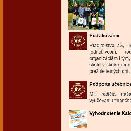
Poďakovanie
Riaditeľstvo ZŠ, 
jednotlivcom, 
organizáciám i tým
škole v školskom r
prežitie letných dní
Podporte učebnice
Milí rodičia, na
vyučovaniu finančne
Vyhodnotenie Kalo