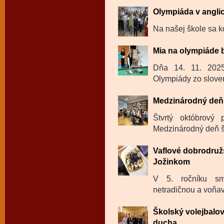
Olympiáda v angli
Na našej škole sa k
Mia na olympiáde 
Dňa 14. 11. 202
Olympiády zo sloven
Medzinárodný deň 
Štvrtý októbrový
Medzinárodný deň šk
Vaflové dobrodru
Jožinkom
V 5. ročníku sm
netradičnou a voňavo
Školský volejbalov
ducha