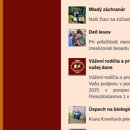
Mladý záchranár
Naši žiaci sa zúčast
Deň lesov
Pri príležitosti m
zrealizovali besedu 
Vážení rodičia a p
vašej dane
Vážení rodičia a pr
Vašu podporu v pod
2025 v prospec
Hviezdoslavova 1 v
Úspech na biologi
Kiara Koreňová pred