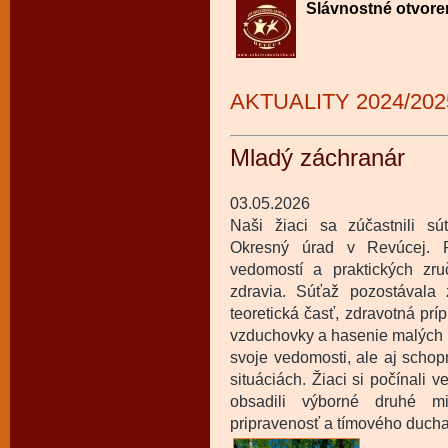
Slávnostné otvore
AKTUALITY 2024/202
Mladý záchranár
03.05.2026
Naši žiaci sa zúčastnili sú
Okresný úrad v Revúcej. P
vedomostí a praktických zru
zdravia. Súťaž pozostávala z
teoretická časť, zdravotná príp
vzduchovky a hasenie malých p
svoje vedomosti, ale aj schop
situáciách. Žiaci si počínali 
obsadili výborné druhé mi
pripravenosť a tímového duch