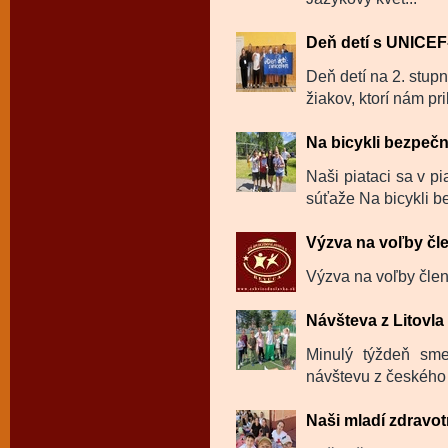
Deň detí s UNICE
Deň detí na 2. stup
žiakov, ktorí nám prib
Na bicykli bezpeč
Naši piataci sa v pi
súťaže Na bicykli b
Výzva na voľby čl
Výzva na voľby členo
Návšteva z Litovl
Minulý týždeň sme
návštevu z českého 
Naši mladí zdravotn