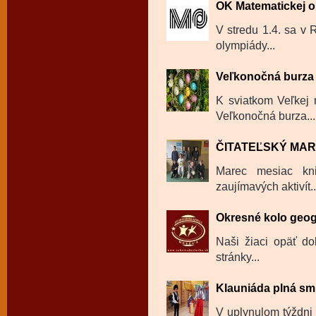
OK Matematickej 
V stredu 1.4. sa v
olympiády...
Veľkonočná burza
K sviatkom Veľkej n
Veľkonočná burza...
ČITATEĽSKÝ MA
Marec mesiac kni
zaujímavých aktivít..
Okresné kolo geog
Naši žiaci opäť dok
stránky...
Klauniáda plná sm
V uplynulom týždni 