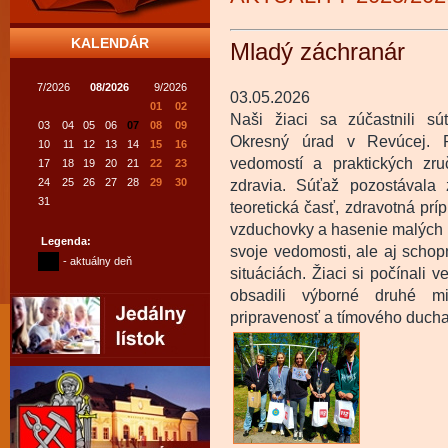
KALENDÁR
Mladý záchranár
7/2026
08/2026
9/2026
03.05.2026
01
02
Naši žiaci sa zúčastnili sú
03
04
05
06
07
08
09
Okresný úrad v Revúcej. P
10
11
12
13
14
15
16
vedomostí a praktických zru
17
18
19
20
21
22
23
24
25
26
27
28
29
30
zdravia. Súťaž pozostávala z
31
teoretická časť, zdravotná príp
vzduchovky a hasenie malých p
Legenda:
svoje vedomosti, ale aj schop
- aktuálny deň
situáciách. Žiaci si počínali 
obsadili výborné druhé mi
pripravenosť a tímového duch