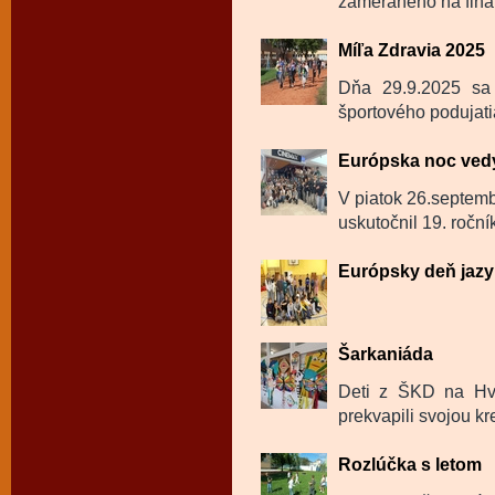
zameraného na fina
Míľa Zdravia 2025
Dňa 29.9.2025 sa 
športového podujati
Európska noc ved
V piatok 26.septemb
uskutočnil 19. roční
Európsky deň jazy
Šarkaniáda
Deti z ŠKD na Hvie
prekvapili svojou kre
Rozlúčka s letom