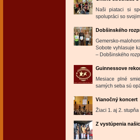
Naši piataci si sp
spolupráci so svojim
Dobšinského rozp
Gemersko-malohon
Sobote vyhlasuje ka
– Dobšinského rozp
Guinnessove reko
Mesiace plné smie
samých seba sú opäť
Vianočný koncert
Žiaci 1. aj 2. stupňa
Z vystúpenia naši