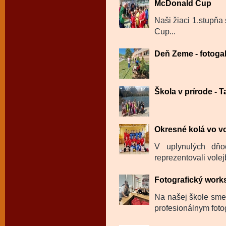
McDonald Cup
Naši žiaci 1.stupňa
Cup...
Deň Zeme - fotogal
Škola v prírode - Ta
Okresné kolá vo vo
V uplynulých dň
reprezentovali volej
Fotografický wor
Na našej škole sme
profesionálnym fot