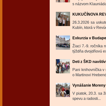
s názvom Klauniáda
KUKUČÍNOVA RE
26.3.2026 sa uskut
Kubín, ktorá v Revú
Exkurzia v Budape
Žiaci 7.-9. ročníka
týždňa dvojdňovú ex
Deti z ŠKD navštívi
Pani knihovníčka v m
o Martinovi Hrebendo
Vynášanie Moreny 
V piatok, 20.3. sa ž
spevu a radosti...