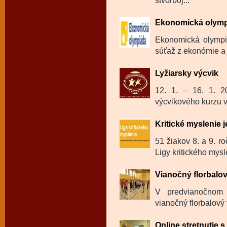
štvorboj...
Ekonomická olym
Ekonomická olympi
súťaž z ekonómie a 
Lyžiarsky výcvik
12. 1. – 16. 1. 20
výcvikového kurzu v 
Kritické myslenie j
51 žiakov 8. a 9. ro
Ligy kritického mysl
Vianočný florbalov
V predvianočnom 
vianočný florbalový 
Online stretnutie 