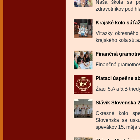
Naša škola sa po
zdravotníkov pod hl
Krajské kolo súťa
Víťazky okresného 
krajského kola súťa
Finančná gramotno
Finančná gramotnosť
Piataci úspešne ab
Žiaci 5.A a 5.B trie
Slávik Slovenska 
Okresné kolo spe
Slovenska sa usku
spevákov 15. mája v