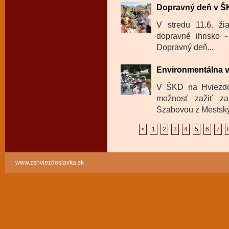
Dopravný deň v 
V stredu 11.6. ži
dopravné ihrisko -
Dopravný deň...
Environmentálna 
V ŠKD na Hviezdos
možnosť zažiť za
Szabovou z Mestskýc
<
1
2
3
4
5
6
7
www.zshviezdoslavka.sk