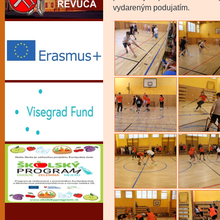
vydareným podujatím.