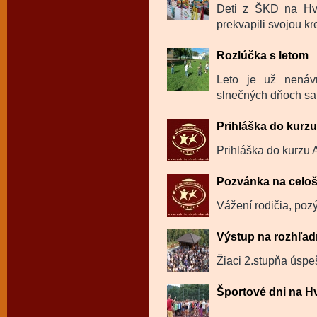
Deti z ŠKD na Hvie
prekvapili svojou kre
Rozlúčka s letom
Leto je už nenáv
slnečných dňoch sa k
Prihláška do kurz
Prihláška do kurzu 
Pozvánka na celoš
Vážení rodičia, poz
Výstup na rozhľa
Žiaci 2.stupňa úspe
Športové dni na H