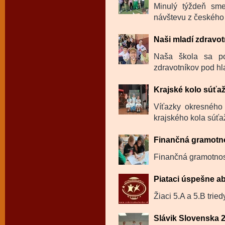
Minulý týždeň sme
návštevu z českého 
Naši mladí zdravotn
Naša škola sa po
zdravotníkov pod hl
Krajské kolo súťa
Víťazky okresného 
krajského kola súťa
Finančná gramotno
Finančná gramotnosť
Piataci úspešne ab
Žiaci 5.A a 5.B trie
Slávik Slovenska 