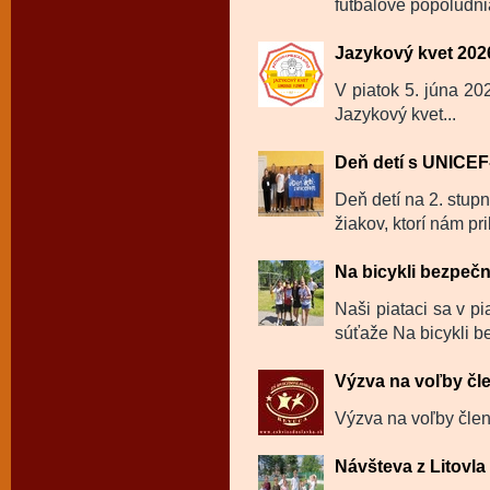
futbalové popoludnia
Jazykový kvet 202
V piatok 5. júna 202
Jazykový kvet...
Deň detí s UNICE
Deň detí na 2. stup
žiakov, ktorí nám prib
Na bicykli bezpeč
Naši piataci sa v pi
súťaže Na bicykli b
Výzva na voľby čl
Výzva na voľby členo
Návšteva z Litovl