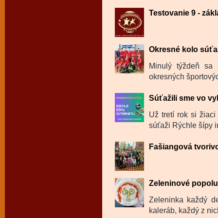
Testovanie 9 - zák
Okresné kolo súťaž
Minulý týždeň sa 
okresných športovýc
Súťažili sme vo v
Už tretí rok si žia
súťaži Rýchle šípy in
Fašiangová tvoriv
Zeleninové popol
Zeleninka každý de
kaleráb, každý z ni