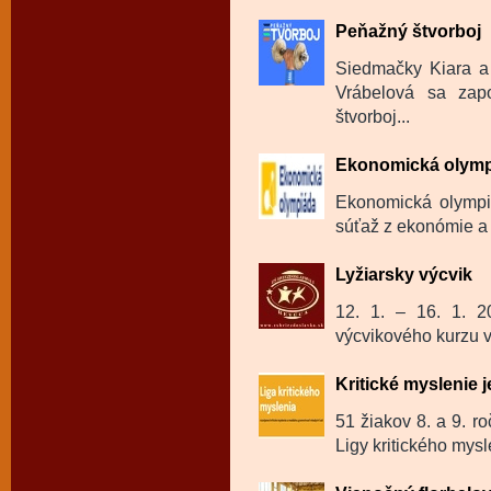
Peňažný štvorboj
Siedmačky Kiara a
Vrábelová sa zapo
štvorboj...
Ekonomická olym
Ekonomická olympi
súťaž z ekonómie a 
Lyžiarsky výcvik
12. 1. – 16. 1. 20
výcvikového kurzu v 
Kritické myslenie j
51 žiakov 8. a 9. ro
Ligy kritického mysl