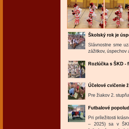
Školský rok je úsp
Slávnostne sme uza
zážitkov, úspechov a
Rozlúčka s ŠKD - f
Účelové cvičenie ž
Pre žiakov 2. stupňa
Futbalové popolu
Pri príležitosti krá
– 2025) sa v ŠKD