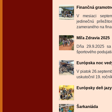
Finančná gramotnos
V mesiaci septem
jedinečnú príležit
zameraného na fina
Míľa Zdravia 2025
Dňa 29.9.2025 sa 
športového podujati
Európska noc ved
V piatok 26.septemb
uskutočnil 19. roční
Európsky deň jazy
Šarkaniáda