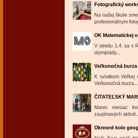
Fotografický wor
Na našej škole sme
profesionálnym fot
OK Matematickej 
V stredu 1.4. sa v
olympiády...
Veľkonočná burza
K sviatkom Veľkej n
Veľkonočná burza...
ČITATEĽSKÝ MA
Marec mesiac kni
zaujímavých aktivít..
Okresné kolo geog