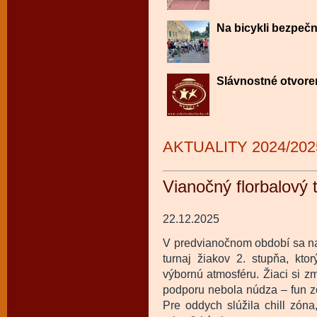
Na bicykli bezpečn
Slávnostné otvore
AKTUALITY 2024/202
Vianočný florbalový 
22.12.2025
V predvianočnom období sa na 
turnaj žiakov 2. stupňa, ktor
výbornú atmosféru. Žiaci si z
podporu nebola núdza – fun z
Pre oddych slúžila chill zóna