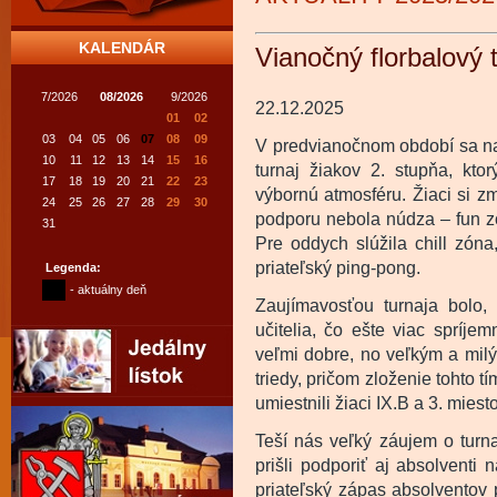
KALENDÁR
Vianočný florbalový 
7/2026
08/2026
9/2026
22.12.2025
01
02
03
04
05
06
07
08
09
V predvianočnom období sa na 
10
11
12
13
14
15
16
turnaj žiakov 2. stupňa, ktor
17
18
19
20
21
22
23
výbornú atmosféru. Žiaci si z
24
25
26
27
28
29
30
podporu nebola núdza – fun z
31
Pre oddych slúžila chill zóna
priateľský ping-pong.
Legenda:
- aktuálny deň
Zaujímavosťou turnaja bolo, 
učitelia, čo ešte viac spríjem
veľmi dobre, no veľkým a milý
triedy, pričom zloženie tohto t
umiestnili žiaci IX.B a 3. miest
Teší nás veľký záujem o turn
prišli podporiť aj absolventi 
priateľský zápas absolventov 