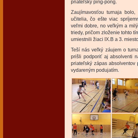
priateľský ping-pong.
Zaujímavosťou turnaja bolo, 
učitelia, čo ešte viac spríjem
veľmi dobre, no veľkým a milý
triedy, pričom zloženie tohto t
umiestnili žiaci IX.B a 3. miest
Teší nás veľký záujem o turn
prišli podporiť aj absolventi 
priateľský zápas absolventov 
vydareným podujatím.