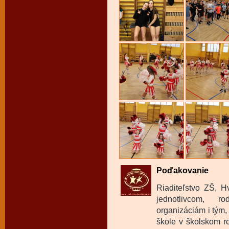
Poďakovanie
Riaditeľstvo ZŠ, 
jednotlivcom, 
organizáciám i tým
škole v školskom r