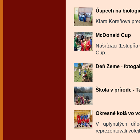
Úspech na biologi
Kiara Koreňová pred
McDonald Cup
Naši žiaci 1.stupňa
Cup...
Deň Zeme - fotogal
Škola v prírode - Ta
Okresné kolá vo vo
V uplynulých dň
reprezentovali volej