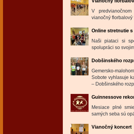
Vianočný florbalov
V predvianočnom 
vianočný florbalový 
Online stretnutie 
Naši piataci si sp
spolupráci so svojim
Dobšinského rozp
Gemersko-malohon
Sobote vyhlasuje ka
– Dobšinského rozp
Guinnessove reko
Mesiace plné smie
samých seba sú opäť
Vianočný koncert