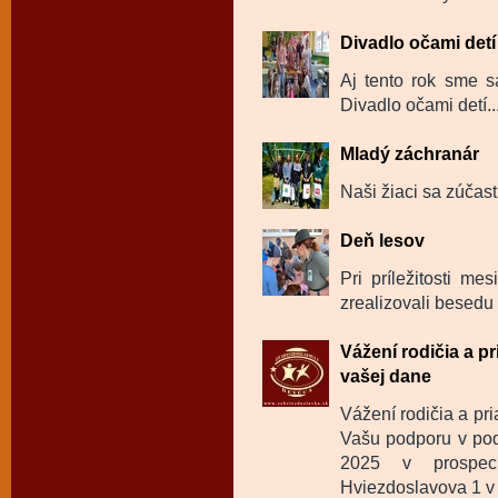
Divadlo očami detí
Aj tento rok sme sa
Divadlo očami detí..
Mladý záchranár
Naši žiaci sa zúčast
Deň lesov
Pri príležitosti m
zrealizovali besedu 
Vážení rodičia a p
vašej dane
Vážení rodičia a pr
Vašu podporu v pod
2025 v prospec
Hviezdoslavova 1 v