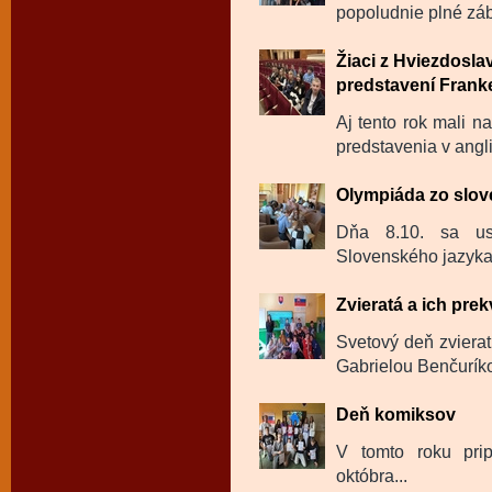
popoludnie plné záb
Žiaci z Hviezdosl
predstavení Frank
Aj tento rok mali n
predstavenia v angl
Olympiáda zo slov
Dňa 8.10. sa us
Slovenského jazyka a
Zvieratá a ich pre
Svetový deň zvierat
Gabrielou Benčurík
Deň komiksov
V tomto roku pri
októbra...