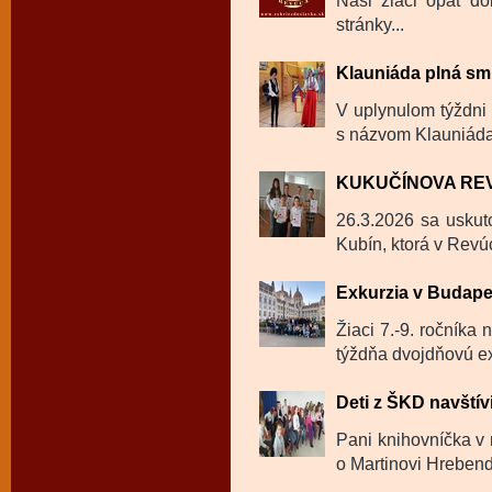
Naši žiaci opäť dok
stránky...
Klauniáda plná sm
V uplynulom týždni 
s názvom Klauniáda
KUKUČÍNOVA RE
26.3.2026 sa uskut
Kubín, ktorá v Revú
Exkurzia v Budape
Žiaci 7.-9. ročníka
týždňa dvojdňovú ex
Deti z ŠKD navštívi
Pani knihovníčka v m
o Martinovi Hrebendo