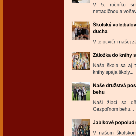
V 5. ročníku sm
netradičnou a voňavo
Školský volejbalov
ducha
V telocvični našej zá
Záložka do knihy s
Naša škola sa aj t
knihy spája školy...
Naše družstvá pos
behu
Naši žiaci sa dň
Cezpoľnom behu...
Jablkové popolud
V našom školskom 