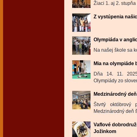
Žiaci 1. aj 2. stupňa
Z vystúpenia naši
Olympiáda v angli
Na našej škole sa k
Mia na olympiáde 
Dňa 14. 11. 202
Olympiády zo sloven
Medzinárodný deň 
Štvrtý októbrový
Medzinárodný deň šk
Vaflové dobrodru
Jožinkom