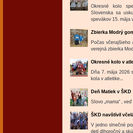
Okresné kolo spe
Slovenska sa usku
spevákov 15. mája v
Zbierka Modrý go
Počas včerajšieho 
verejná zbierka Mod
Okresné kolo v atl
Dňa 7. mája 2026 sa
kola v atletike...
Deň Matiek v ŠKD
Slovo „mama“ , veď t
ŠKD navštívil včel
V jedno slnečné po
detí dlhoročný a skú