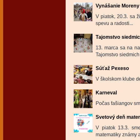
Vynášanie Moreny 
V piatok, 20.3. sa ž
spevu a radosti...
Tajomstvo siedmi
13. marca sa na na
Tajomstvo siedmich 
Súťaž Pexeso
V školskom klube de
Karneval
Počas fašiangov sme
Svetový deň mate
V piatok 13.3. sm
matematiky známy a