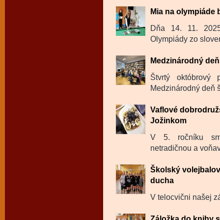
Mia na olympiáde 
Dňa 14. 11. 202
Olympiády zo sloven
Medzinárodný deň 
Štvrtý októbrový
Medzinárodný deň šk
Vaflové dobrodru
Jožinkom
V 5. ročníku sm
netradičnou a voňavo
Školský volejbalov
ducha
V telocvični našej zá
Záložka do knihy s