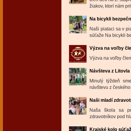
žiakov, ktorí nám prib
Na bicykli bezpeč
Naši piataci sa v pi
súťaže Na bicykli b
Výzva na voľby čl
Výzva na voľby členo
Návšteva z Litovl
Minulý týždeň sme
návštevu z českého 
Naši mladí zdravotn
Naša škola sa po
zdravotníkov pod hl
Krajské kolo súťa