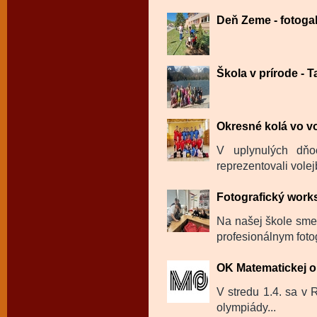
Deň Zeme - fotogal
Škola v prírode - Ta
Okresné kolá vo vo
V uplynulých dň
reprezentovali volej
Fotografický wor
Na našej škole sme
profesionálnym fot
OK Matematickej 
V stredu 1.4. sa v
olympiády...