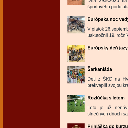
Dňa 29.9.2025 sa 
športového podujati
Európska noc ved
V piatok 26.septemb
uskutočnil 19. roční
Európsky deň jazy
Šarkaniáda
Deti z ŠKD na Hvie
prekvapili svojou kre
Rozlúčka s letom
Leto je už nenáv
slnečných dňoch sa k
Prihláška do kurz