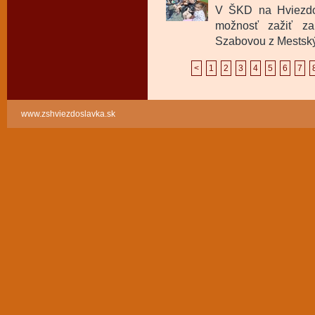
V ŠKD na Hviezdos
možnosť zažiť za
Szabovou z Mestskýc
<
1
2
3
4
5
6
7
www.zshviezdoslavka.sk