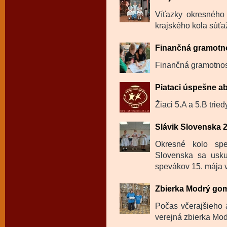
Víťazky okresného 
krajského kola súťa
Finančná gramotno
Finančná gramotnosť
Piataci úspešne ab
Žiaci 5.A a 5.B trie
Slávik Slovenska 
Okresné kolo spe
Slovenska sa usku
spevákov 15. mája v
Zbierka Modrý go
Počas včerajšieho 
verejná zbierka Mod