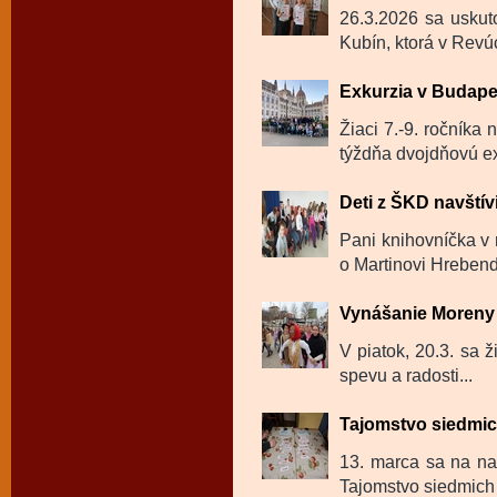
26.3.2026 sa uskut
Kubín, ktorá v Revú
Exkurzia v Budape
Žiaci 7.-9. ročníka
týždňa dvojdňovú ex
Deti z ŠKD navštívi
Pani knihovníčka v m
o Martinovi Hrebendo
Vynášanie Moreny 
V piatok, 20.3. sa ž
spevu a radosti...
Tajomstvo siedmi
13. marca sa na na
Tajomstvo siedmich 