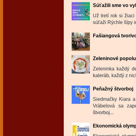
Súťažili sme vo v
Už tretí rok si žia
súťaži Rýchle šípy in
Fašiangová tvoriv
Zeleninové popol
Zeleninka každý de
kaleráb, každý z ni
Peňažný štvorboj
Siedmačky Kiara a
Vrábelová sa zapo
štvorboj...
Ekonomická olym