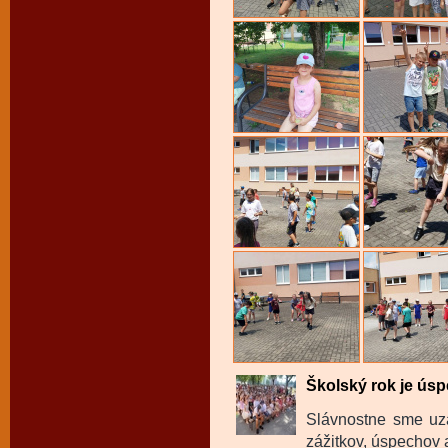
Školský rok je úsp
Slávnostne sme uza
zážitkov, úspechov a