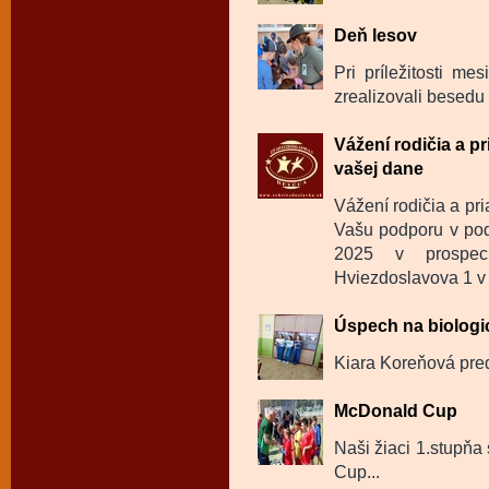
Deň lesov
Pri príležitosti m
zrealizovali besedu 
Vážení rodičia a p
vašej dane
Vážení rodičia a pr
Vašu podporu v pod
2025 v prospec
Hviezdoslavova 1 v
Úspech na biologi
Kiara Koreňová pred
McDonald Cup
Naši žiaci 1.stupňa
Cup...