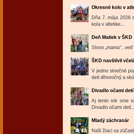
Okresné kolo v atl
Dňa 7. mája 2026 sa
kola v atletike...
Deň Matiek v ŠKD
Slovo „mama“ , veď t
ŠKD navštívil včel
V jedno slnečné po
detí dlhoročný a skú
Divadlo očami detí
Aj tento rok sme sa
Divadlo očami detí..
Mladý záchranár
Naši žiaci sa zúčast