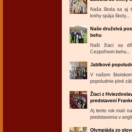
Naša škola sa aj t
knihy spája školy...
Naše družstvá pos
behu
Naši žiaci sa dň
Cezpoľnom behu...
Jablkové popolud
V našom školskom 
popoludnie plné záb
Žiaci z Hviezdosl
predstavení Frank
Aj tento rok mali n
predstavenia v angl
Olympiáda zo slov