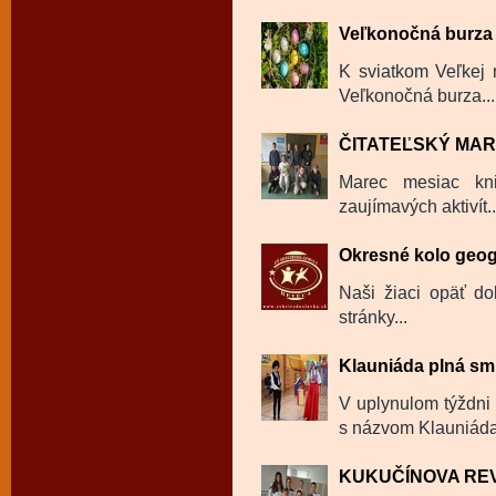
Veľkonočná burza
K sviatkom Veľkej n
Veľkonočná burza...
ČITATEĽSKÝ MA
Marec mesiac kni
zaujímavých aktivít..
Okresné kolo geog
Naši žiaci opäť dok
stránky...
Klauniáda plná sm
V uplynulom týždni 
s názvom Klauniáda
KUKUČÍNOVA RE