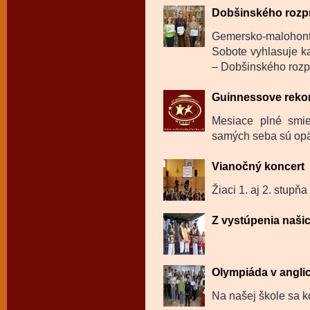
Dobšinského rozp
Gemersko-malohon
Sobote vyhlasuje ka
– Dobšinského rozp
Guinnessove reko
Mesiace plné smie
samých seba sú opäť
Vianočný koncert
Žiaci 1. aj 2. stupňa
Z vystúpenia naši
Olympiáda v angli
Na našej škole sa k