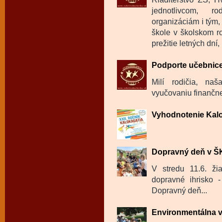
jednotlivcom, 
organizáciám i tým
škole v školskom r
prežitie letných dní
Podporte učebnice
Milí rodičia, na
vyučovaniu finančne
Vyhodnotenie Kalo
Dopravný deň v 
V stredu 11.6. ži
dopravné ihrisko -
Dopravný deň...
Environmentálna 