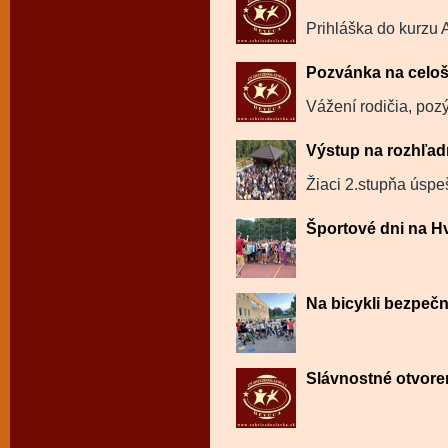
Prihláška do kurzu 
Pozvánka na celoš
Vážení rodičia, poz
Výstup na rozhľa
Žiaci 2.stupňa úspe
Športové dni na H
Na bicykli bezpečn
Slávnostné otvore