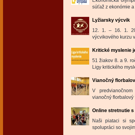
Ekonomická olympi
súťaž z ekonómie a 
Lyžiarsky výcvik
12. 1. – 16. 1. 20
výcvikového kurzu v 
Kritické myslenie j
51 žiakov 8. a 9. ro
Ligy kritického mysl
Vianočný florbalov
V predvianočnom 
vianočný florbalový 
Online stretnutie 
Naši piataci si sp
spolupráci so svojim