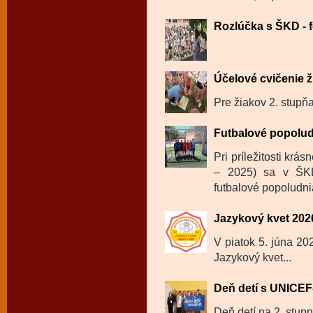
Rozlúčka s ŠKD - f
Účelové cvičenie ž
Pre žiakov 2. stupňa
Futbalové popolu
Pri príležitosti krá
– 2025) sa v ŠKD
futbalové popoludnia
Jazykový kvet 202
V piatok 5. júna 202
Jazykový kvet...
Deň detí s UNICE
Deň detí na 2. stup