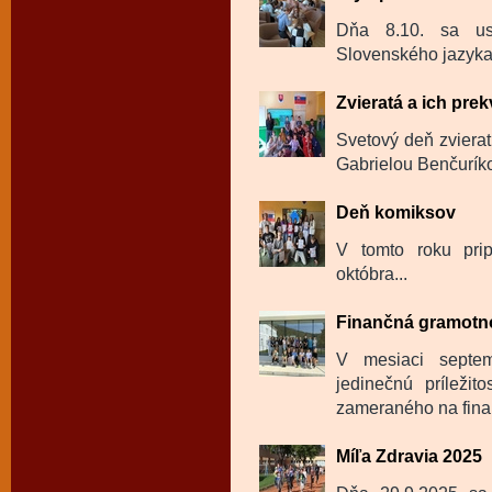
Dňa 8.10. sa us
Slovenského jazyka a
Zvieratá a ich pre
Svetový deň zvierat
Gabrielou Benčurík
Deň komiksov
V tomto roku pri
októbra...
Finančná gramotnos
V mesiaci septem
jedinečnú príležit
zameraného na fina
Míľa Zdravia 2025